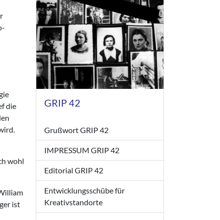
r
o-
gie
GRIP 42
f die
den
wird.
Grußwort GRIP 42
IMPRESSUM GRIP 42
ich wohl
Editorial GRIP 42
Entwicklungsschübe für
William
Kreativstandorte
er ist