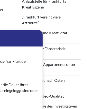
Anlaufstelle für Frankfurts
Kreativszene
ner
„Frankfurt vereint viele
Attribute“
Auf Wissen und Kreativität
bauen
Gemeinsame Förderarbeit
ausbauen
us-frankfurt.de
Ateliers und Appartments unter
einem Dach
Den Horizont nach Osten
ür die Dauer Ihres
erweitern
ie eingeloggt sind oder
Optimale Video-Qualität
Ein Kronzeuge des investigativen