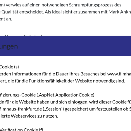
ilm) verwies auf einen notwendigen Schrumpfungsprozess des
e Qualität entscheidet. Als ideal sieht er zusammen mit Mark Ank
nt an.
and Hessen-Beiträge)
rung, Verleih
lungen
Cookie (s)
erden Informationen für die Dauer Ihres Besuches bei www.filmha
hert, die für die Funktionsfähigkeit der Website notwendig sind.
ifizierungs-Cookie (.AspNet.ApplicationCookie)
gin für die Website haben und sich einloggen, wird dieser Cookie f
lmhaus-frankfurt.de („Session“) gespeichert um festzustellen ob S
sierte Webservices zu nutzen.
Verification Cookie (f)