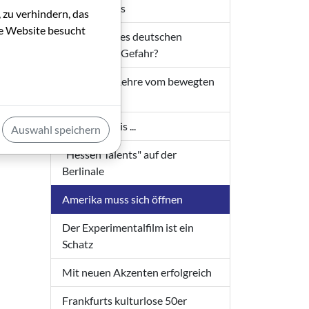
Journalismus
 zu verhindern, das
die Website besucht
Förderung des deutschen
Kinofilms in Gefahr?
Thesen zur Lehre vom bewegten
Bild
The Winner is ...
Auswahl speichern
"Hessen Talents" auf der
Berlinale
Amerika muss sich öffnen
Der Experimentalfilm ist ein
Schatz
Mit neuen Akzenten erfolgreich
Frankfurts kulturlose 50er