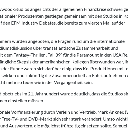
llywood-Studios angesichts der allgemeinen Finanzkrise schwierige
ationaler Produzenten gestiegen gemeinsam mit den Studios in K
f den EFM Industry Debates, die bereits zum vierten Mal auf der
ehmern wurden angeboten, die Fragen rund um die internationale
Podiumsdiskussion über transatlantische Zusammenarbeit und
it dem Fantasy-Thriller „Fall 39“ für die Paramount in den USA Re
ängliche Skepsis der amerikanischen Kollegen überwunden war, lie
 der Runde waren sich darüber einig, dass Ko-Produktionen mit 
 auswirken und zukünftig die Zusammenarbeit an Fahrt aufnehmen 
t mehr so teuer wie in der Vergangenheit sein.
iobetriebs im 21. Jahrhundert wurde deutlich, dass die Studios s
men einstellen müssen.
tionale Vorfinanzierung durch Verleih und Vertrieb. Mark Ankner, (
er Free-TV- und DVD-Markt sich sehr stark verändert. Umso wichtig
d Auswertern, die möglichst frühzeitig einsetzen sollte. Samuel