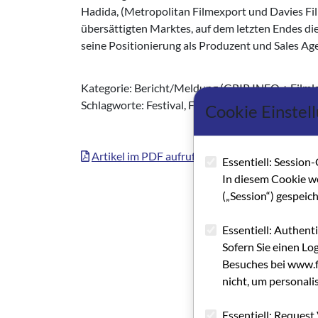
Hadida, (Metropolitan Filmexport und Davies F
übersättigten Marktes, auf dem letzten Endes di
seine Positionierung als Produzent und Sales Age
Kategorie: Bericht/Meldung (GRIP INFO + Filml
Schlagworte: Festival, Filmproduktion, Filmförde
Cookie Einstel
Artikel im PDF aufrufen
Essentiell: Session-
In diesem Cookie w
(„Session“) gespeic
Essentiell: Authent
Sofern Sie einen Lo
Besuches bei www.fi
nicht, um personali
Essentiell: Request 