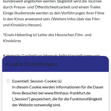
bundesweit angeboten werden. Begleitet wird die Tournee
durch Presse- und Öffentlichkeitsarbeit und einem Trailer.
Einige Studierende werden zu den Vorführungen ihrer Filme
in den Kinos anwesend sein. (Weitere Infos über das Film-
und Kinobüro Hessen).
*Erwin Heberling ist Leiter des Hessischen Film- und
Kinobüros
Kategorie: Gastbeitrag (ehemals Selbstdarstellungen von
institutioneneigenen Mitarbeitern / ab GRIP 63)
Cookie Einstellungen
Schlagworte: Kino, Festival, Kurzfilm,
Ausbildung/Weiterbildung/Studium, Nachwuchs
Essentiell: Session-Cookie (s)
In diesem Cookie werden Informationen für die Dauer
Artikel im PDF aufrufen
Ihres Besuches bei www.filmhaus-frankfurt.de
(„Session“) gespeichert, die für die Funktionsfähigkeit
der Website notwendig sind.