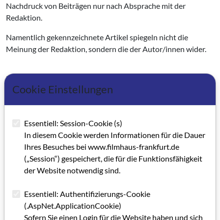
Nachdruck von Beiträgen nur nach Absprache mit der
Redaktion.
Namentlich gekennzeichnete Artikel spiegeln nicht die
Meinung der Redaktion, sondern die der Autor/innen wider.
Kategorie: Impressum
Cookie Einstellungen
Schlagworte: GRIP
Essentiell: Session-Cookie (s)
Artikel im PDF aufrufen
In diesem Cookie werden Informationen für die Dauer
Ihres Besuches bei www.filmhaus-frankfurt.de
(„Session“) gespeichert, die für die Funktionsfähigkeit
der Website notwendig sind.
Essentiell: Authentifizierungs-Cookie
(.AspNet.ApplicationCookie)
Sofern Sie einen Login für die Website haben und sich