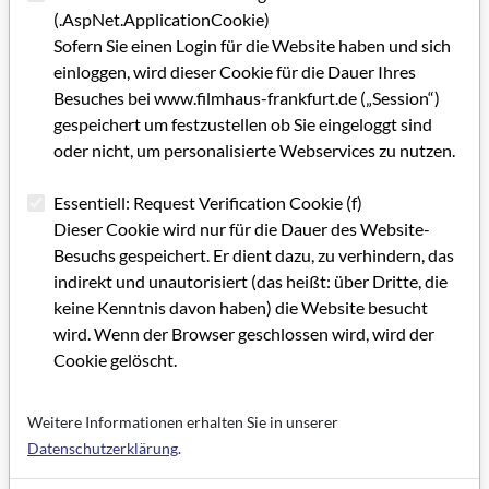
Parallel zur Retrospektive findet im Deutschen Filminstitut -
(.AspNet.ApplicationCookie)
DIF / Deutschen Filmmuseum eine Asta Nielsen-Ausstellung
Sofern Sie einen Login für die Website haben und sich
statt.
einloggen, wird dieser Cookie für die Dauer Ihres
Besuches bei www.filmhaus-frankfurt.de („Session“)
Die Retrospektive wird gefördert von der Hessischen
gespeichert um festzustellen ob Sie eingeloggt sind
Filmförderung und anderen. Die Kinothek Asta Nielsen e.V.
oder nicht, um personalisierte Webservices zu nutzen.
wird gefördert vom Frauenreferat der Stadt Frankfurt am
Main.
Essentiell: Request Verification Cookie (f)
Dieser Cookie wird nur für die Dauer des Website-
Weitere Informationen zum Programm der Retrospektive und
Besuchs gespeichert. Er dient dazu, zu verhindern, das
des Symposiums unter
indirekt und unautorisiert (das heißt: über Dritte, die
www.kinothek-asta-nielsen.de
keine Kenntnis davon haben) die Website besucht
wird. Wenn der Browser geschlossen wird, wird der
www.schauspielfrankfurt.de
Cookie gelöscht.
www.deutsches-filminstitut.de
www.deutsches-filmmuseum.de
Weitere Informationen erhalten Sie in unserer
Eintrittspreise:
Datenschutzerklärung
.
Eröffnung schauspielfrankfurt 26.4. und Hamlet 29.4.: