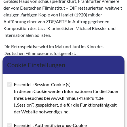
Großes Haus von schauspielfrankfurt, Frankfurter Premiere
der vom Deutschen Filminstitut – DIF restaurierten, weltweit
einzigen, farbigen Kopie von Hamlet (1920) mit der
Aufführung einer von ZDF/ARTE in Auftrag gegebenen
Komposition des Jazz-Klarinettisten Michael Riessler und
internationalen Solisten.
Die Retrospektive wird im Mai und Juni im Kino des
Deutschen Filmmuseums fortgesetzt.
Cookie Einstellungen
26. April 2007, 17 Uhr
Eröffnung des Symposions im Glas Haus des
schauspielfrankfurt mit einem Vortrag von Heide Schlüpmann
Essentiell: Session-Cookie (s)
(Frankfurt am Main) „Geschichte spielen. Die ungewöhnliche
In diesem Cookie werden Informationen für die Dauer
Modernität der Asta Nielsen“
Ihres Besuches bei www.filmhaus-frankfurt.de
Veranstaltungsorte des Symposions: Kino des Deutschen
(„Session“) gespeichert, die für die Funktionsfähigkeit
Filmmuseums (27., 28. und 29.4.) und schauspielfrankfurt Glas
der Website notwendig sind.
Haus (26. und 29.4., Abschlussdiskussion)
Essentiell: Authentifizierungs-Cookie