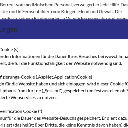
n. Betreut von medizinischem Personal, verweigert er jede Hilfe. Da
ster und in Fernsehbildern von Kriegen, Elend und Gewalt. Die
 Ex-Frau, seinem Bruder enden in Vorwürfen gegen ihn und zeige
ikation.
lungen
a gesorgt: „El Benny“ von Jorge Luis Sanchez mit Renny Arozarena 
testen und wichtigsten Sängers populärer kubanischer Musik, Be
Cookie (s)
koholbedingten Verfall bis zu seinem Tod im Jahre 1963. Ein Film,
erden Informationen für die Dauer Ihres Besuches bei www.filmha
ie etwa „Ray“ von Taylor Hackford messen kann.
hert, die für die Funktionsfähigkeit der Website notwendig sind.
lige Dokumentarfilme. In „Existen“ von Esteban Insausti findet 
ifizierungs-Cookie (.AspNet.ApplicationCookie)
, durch Assoziationsmontage zusammengefügte Bilder statt. Auf
gin für die Website haben und sich einloggen, wird dieser Cookie f
sogenannten "Verrückten", die in den Straßen der kubanischen
lmhaus-frankfurt.de („Session“) gespeichert um festzustellen ob S
medial vermittelten Bildern der Welt gegengeschnitten.
sierte Webservices zu nutzen.
“ und „Rostros De Tres Siglos“ bereits auf früheren Kubafestivals
Verification Cookie (f)
 „Monteros“ an die große Tradition des kubanischen Dokumentarfi
nur für die Dauer des Website-Besuchs gespeichert. Er dient dazu,
m Tomas Gutierrez Alea vor über 40 Jahren seinen legendären Fil
risiert (das heißt: über Dritte, die keine Kenntnis davon haben) 
Leben der Einwohner in einer geradezu paradiesischen Natur.