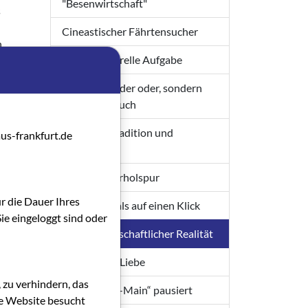
"Besenwirtschaft"
s
Cineastischer Fährtensucher
n
Eine strukturelle Aufgabe
Nicht entweder oder, sondern
in der
sowohl als auch
nny
 der
Zwischen Tradition und
us-frankfurt.de
Moderne
die
Auf der Überholspur
ür die Dauer Ihres
Viele Festivals auf einen Klick
ie eingeloggt sind oder
Bilder gesellschaftlicher Realität
 in
Sprache der Liebe
lms an.
 zu verhindern, das
„Soko Rhein-Main“ pausiert
m „El
die Website besucht