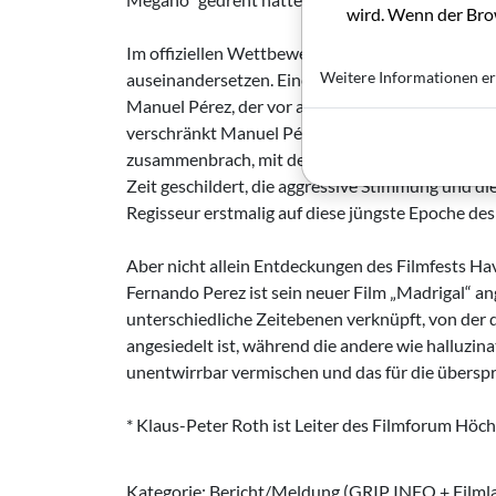
wird. Wenn der Brow
Im offiziellen Wettbewerbsprogramm war Kuba mit
Weitere Informationen er
auseinandersetzen. Einer davon ist „Paginas Del
Manuel Pérez, der vor allem durch „El Hombre D
verschränkt Manuel Pérez die Krise Kubas während
zusammenbrach, mit der Krise des Protagonisten
Zeit geschildert, die aggressive Stimmung und di
Regisseur erstmalig auf diese jüngste Epoche des
Aber nicht allein Entdeckungen des Filmfests 
Fernando Perez ist sein neuer Film „Madrigal“ ange
unterschiedliche Zeitebenen verknüpft, von der 
angesiedelt ist, während die andere wie halluzinat
unentwirrbar vermischen und das für die übersp
* Klaus-Peter Roth ist Leiter des Filmforum Höch
Kategorie: Bericht/Meldung (GRIP INFO + Filml