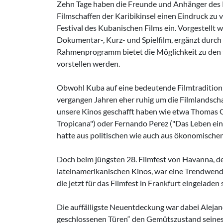
Zehn Tage haben die Freunde und Anhänger des K
Filmschaffen der Karibikinsel einen Eindruck zu 
Festival des Kubanischen Films ein. Vorgestellt
Dokumentar-, Kurz- und Spielfilm, ergänzt durch
Rahmenprogramm bietet die Möglichkeit zu den t
vorstellen werden.
Obwohl Kuba auf eine bedeutende Filmtradition m
vergangen Jahren eher ruhig um die Filmlandscha
unsere Kinos geschafft haben wie etwa Thomas Gu
Tropicana") oder Fernando Perez ("Das Leben ein 
hatte aus politischen wie auch aus ökonomischen
Doch beim jüngsten 28. Filmfest von Havanna, 
lateinamerikanischen Kinos, war eine Trendwende 
die jetzt für das Filmfest in Frankfurt eingeladen 
Die auffälligste Neuentdeckung war dabei Alejand
geschlossenen Türen“ den Gemütszustand seines P