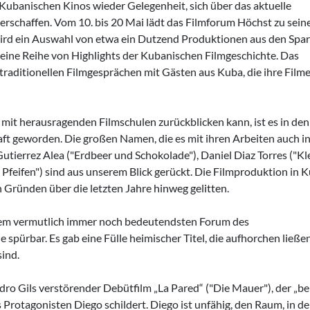
ubanischen Kinos wieder Gelegenheit, sich über das aktuelle
verschaffen. Vom 10. bis 20 Mai lädt das Filmforum Höchst zu sein
 wird ein Auswahl von etwa ein Dutzend Produktionen aus den Spa
 eine Reihe von Highlights der Kubanischen Filmgeschichte. Das
raditionellen Filmgesprächen mit Gästen aus Kuba, die ihre Film
it herausragenden Filmschulen zurückblicken kann, ist es in den
ft geworden. Die großen Namen, die es mit ihren Arbeiten auch i
tierrez Alea ("Erdbeer und Schokolade"), Daniel Diaz Torres ("Kl
Pfeifen") sind aus unserem Blick gerückt. Die Filmproduktion in 
 Gründen über die letzten Jahre hinweg gelitten.
dem vermutlich immer noch bedeutendsten Forum des
spürbar. Es gab eine Fülle heimischer Titel, die aufhorchen ließe
sind.
ro Gils verstörender Debütfilm „La Pared“ ("Die Mauer"), der „be
rotagonisten Diego schildert. Diego ist unfähig, den Raum, in d