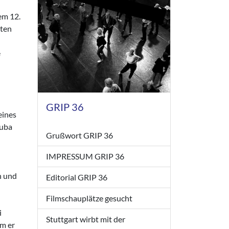
em 12.
rten
e
n
GRIP 36
eines
Kuba
Grußwort GRIP 36
IMPRESSUM GRIP 36
n und
Editorial GRIP 36
Filmschauplätze gesucht
i
Stuttgart wirbt mit der
em er