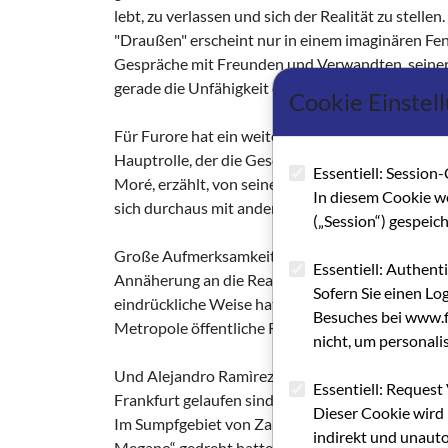
lebt, zu verlassen und sich der Realität zu stelle
"Draußen" erscheint nur in einem imaginären Fen
Gespräche mit Freunden und Verwandten, seiner
gerade die Unfähigkeit der Anderen zur Kommun
Cookie Einstel
Für Furore hat ein weiterer Debütfilm in Havann
Hauptrolle, der die Geschichte des wohl berühm
Essentiell: Session-
Moré, erzählt, von seinem Aufstieg und seinem al
In diesem Cookie w
sich durchaus mit anderen Musikerbiographien w
(„Session“) gespeic
Große Aufmerksamkeit weckten auch zwei eigenwil
Essentiell: Authent
Annäherung an die Realität über experimentelle
Sofern Sie einen Lo
eindrückliche Weise hat Insausti Aufnahmen der 
Besuches bei www.fi
Metropole öffentliche Reden halten, zu anderen 
nicht, um personali
Und Alejandro Ramìrez, dessen Arbeiten „Demoler
Essentiell: Request 
Frankfurt gelaufen sind, knüpft mit seinem Film
Dieser Cookie wird 
Im Sumpfgebiet von Zapata, am selben Ort, an de
indirekt und unauto
Megano“ gedreht hatte, beobachtet Ramirez das 