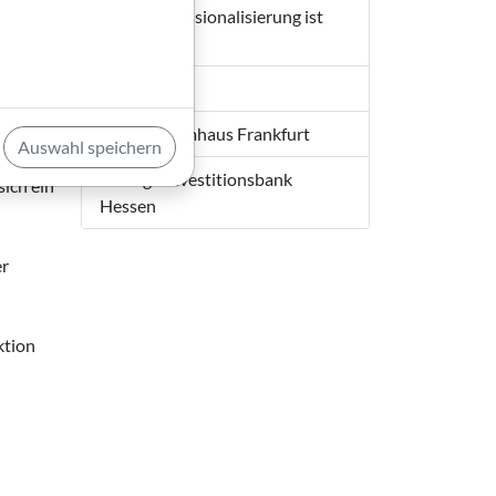
Mehr Professionalisierung ist
gefordert
des
n
Programm
n Werk
Anzeige Filmhaus Frankfurt
Auswahl speichern
 dieser
Anzeige Investitionsbank
sich ein
Hessen
er
ktion