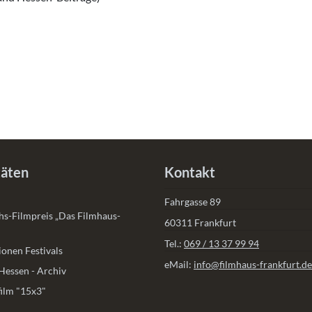
täten
Kontakt
Fahrgasse 89
s-Filmpreis „Das Filmhaus-
60311 Frankfurt
Tel.:
069 / 13 37 99 94
onen Festivals
eMail:
info@filmhaus-frankfurt.de
Hessen - Archiv
ilm "15x3"