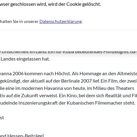
ser geschlossen wird, wird der Cookie gelöscht.
 zwei Spielfilmen vertreten, die sich mit der Geschichte des Lan
halten Sie in unserer
Datenschutzerklärung
.
 Diario De Mauricio“ ("Seiten aus dem Tagebuch von Mauricio") vo
e Maisinicú“ vor 20 Jahren bekannt geworden ist. In seinem neue
 der 90er Jahre, als der sowjetischen Sozialismus in sich
 Mauricio. Schonungslos wird die angespannte Situation während
e Unsicherheit im Land. Ein für Kuba bedeutendes Filmzeugnis, da 
 Landes eingelassen hat.
Havanna 2006 kommen nach Höchst. Als Hommage an den Altmeist
kündigt, der aktuell auf der Berlinale 2007 lief. Ein Film, der zwei
die eine im modernen Havanna von heute, im Milieu des Theaters
iv auf die Zukunft verweist. Ein Kino, bei dem sich Realität und Fi
rudelnde Inszenierungskraft der Kubanischen Filmemacher steht.
st
and Hessen-Beiträge)