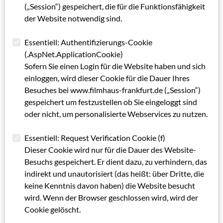
(„Session“) gespeichert, die für die Funktionsfähigkeit
Und Autor Bertram erinnerte am Schluss der Diskussion
der Website notwendig sind.
daran, dass schon Mitte der 70er Jahre Ex-Kanzler Helmut
Schmidt vor der zunehmenden Verflachung des Programms
Essentiell: Authentifizierungs-Cookie
gewarnt und einen fernsehfreien Tag für die Nation gefordert
(.AspNet.ApplicationCookie)
habe. Aber soweit wolle die AG Dok heute nicht mehr gehen,
Sofern Sie einen Login für die Website haben und sich
wie Thomas Frickel erwiderte. Sein Wunsch aber wäre: ein
einloggen, wird dieser Cookie für die Dauer Ihres
quotenfreier Tag – wenigstens einmal pro Woche.
Besuches bei www.filmhaus-frankfurt.de („Session“)
gespeichert um festzustellen ob Sie eingeloggt sind
oder nicht, um personalisierte Webservices zu nutzen.
Kategorie: Bericht/Meldung (GRIP INFO + Filmland Hessen-
Beiträge)
Essentiell: Request Verification Cookie (f)
Schlagworte: Filmhaus Frankfurt, TV/Rundfunk, Filmkultur,
Dieser Cookie wird nur für die Dauer des Website-
Filmtheorie/Filmwissenschaft
Besuchs gespeichert. Er dient dazu, zu verhindern, das
indirekt und unautorisiert (das heißt: über Dritte, die
keine Kenntnis davon haben) die Website besucht
Artikel im PDF aufrufen
wird. Wenn der Browser geschlossen wird, wird der
Cookie gelöscht.