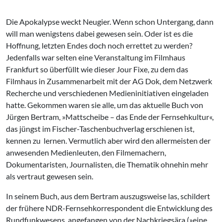
Die Apokalypse weckt Neugier. Wenn schon Untergang, dann
will man wenigstens dabei gewesen sein. Oder ist es die
Hoffnung, letzten Endes doch noch errettet zu werden?
Jedenfalls war selten eine Veranstaltung im Filmhaus
Frankfurt so überfüllt wie dieser Jour Fixe, zu dem das
Filmhaus in Zusammenarbeit mit der AG Dok, dem Netzwerk
Recherche und verschiedenen Medieninitiativen eingeladen
hatte. Gekommen waren sie alle, um das aktuelle Buch von
Jürgen Bertram, »Mattscheibe – das Ende der Fernsehkultur«,
das jüngst im Fischer-Taschenbuchverlag erschienen ist,
kennen zu
lernen. Vermutlich aber wird den allermeisten der
anwesenden Medienleuten, den Filmemachern,
Dokumentaristen, Journalisten, die Thematik ohnehin mehr
als vertraut gewesen sein.
In seinem Buch, aus dem Bertram auszugsweise las, schildert
der frühere NDR-Fernsehkorrespondent die Entwicklung des
Rundfunkwesens, angefangen von der Nachkriegsära (»eine