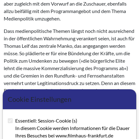
aber zugleich mit dem Vorwurf an die Zuschauer, ebenfalls
allzu beifällig mit dem Programmangebot und dem Thema
Medienpolitik umzugehen.
Dass medienpolitische Themen längst noch nicht ausreichend
in der öffentlichen Wahrnehmung verankert seien, ist auch für
Thomas Leif das zentrale Manko, das angegangen werden
müsse. So plädierte er für eine Bündelung der Kräfte, um die
Politik zum Umdenken zu bewegen (»die bürgerliche Elite
lehnt die massive Kommerzialisierung des Programms ab«)
und die Gremien in den Rundfunk- und Fernsehanstalten
vermehrt unter Legitimationsdruck zu setzen. Denn an diesem
Punkt stimmte er mit dem Landtagsabgeordneten und
früheren Staatsminister, Harmut Holzapfel (SPD), überein,
Cookie Einstellungen
dass die Rundfunkgebühren, die sich nach den Richtlinien des
EU-Beihilferechts zweifelsfrei als Beihilfe darstellen, sich nur
rechtfertigen lassen, solange die ARD eine Programmvielfalt
Essentiell: Session-Cookie (s)
anbiete, die am Markt ohne staatliche Hilfe nicht bestehen
In diesem Cookie werden Informationen für die Dauer
könnte. Also so gesehen, doch ein Silberstreif der Zuversicht.
Ihres Besuches bei www.filmhaus-frankfurt.de