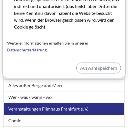
Kunsthochschulen, bewegt euch und eure Bilder!
indirekt und unautorisiert (das heißt: über Dritte, die
keine Kenntnis davon haben) die Website besucht
Wirtschaft und Medien
wird. Wenn der Browser geschlossen wird, wird der
Mit offenem Ausgang
Cookie gelöscht.
Bewegliche Institution
Weitere Informationen erhalten Sie in unserer
Loch im Topf
Datenschutzerklärung
.
Das Denken ist die harte Arbeit, nicht das Wörter zählen
Auswahl speichern
Filme für Europa – Förderungen und Kooperationen
Alles außer Berge und Meer
Wer - was - wann - wo
Veranstaltungen Filmhaus Frankfurt e. V.
Comic