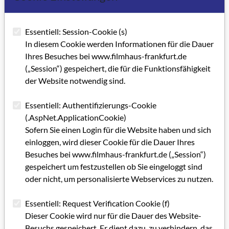
GRIP 27
Essentiell: Session-Cookie (s)
In diesem Cookie werden Informationen für die Dauer
Grußwort
Ihres Besuches bei www.filmhaus-frankfurt.de
Editorial GRIP 27
(„Session“) gespeichert, die für die Funktionsfähigkeit
der Website notwendig sind.
IMPRESSUM GRIP 27
Essentiell: Authentifizierungs-Cookie
Auf Konsolidierungskurs
(.AspNet.ApplicationCookie)
Sofern Sie einen Login für die Website haben und sich
Abseits der Goldgräberstimmung
einloggen, wird dieser Cookie für die Dauer Ihres
Im Umbruch
Besuches bei www.filmhaus-frankfurt.de („Session“)
gespeichert um festzustellen ob Sie eingeloggt sind
Lebende Leichen und lange Nächte
oder nicht, um personalisierte Webservices zu nutzen.
Neues aus dem Filmhaus
Essentiell: Request Verification Cookie (f)
Hervorragende Perspektive
Dieser Cookie wird nur für die Dauer des Website-
Besuchs gespeichert. Er dient dazu, zu verhindern, das