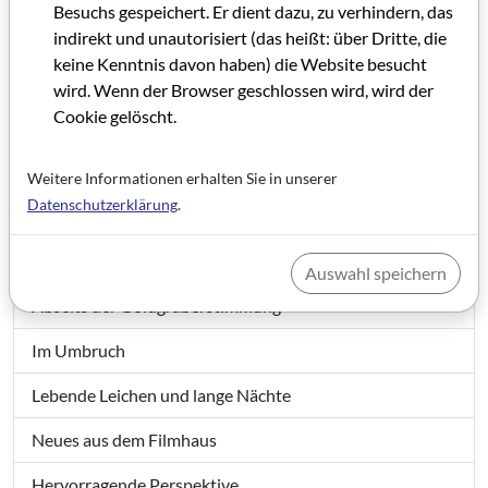
Besuchs gespeichert. Er dient dazu, zu verhindern, das
indirekt und unautorisiert (das heißt: über Dritte, die
GRIP 27
keine Kenntnis davon haben) die Website besucht
wird. Wenn der Browser geschlossen wird, wird der
Cookie gelöscht.
Grußwort
Editorial GRIP 27
Weitere Informationen erhalten Sie in unserer
Datenschutzerklärung
.
IMPRESSUM GRIP 27
Auf Konsolidierungskurs
Auswahl speichern
Abseits der Goldgräberstimmung
Im Umbruch
Lebende Leichen und lange Nächte
Neues aus dem Filmhaus
Hervorragende Perspektive