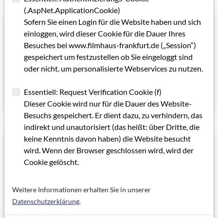
(.AspNet.ApplicationCookie)
Sofern Sie einen Login für die Website haben und sich
01.09.2000
einloggen, wird dieser Cookie für die Dauer Ihres
Der Abspann gehört zum Film
Besuches bei www.filmhaus-frankfurt.de („Session“)
Zur Ästhetik des Filmvorführens - eine Glosse
gespeichert um festzustellen ob Sie eingeloggt sind
oder nicht, um personalisierte Webservices zu nutzen.
Von Martin Loew
Essentiell: Request Verification Cookie (f)
Artikel lesen
Dieser Cookie wird nur für die Dauer des Website-
Besuchs gespeichert. Er dient dazu, zu verhindern, das
indirekt und unautorisiert (das heißt: über Dritte, die
keine Kenntnis davon haben) die Website besucht
01.09.2000
wird. Wenn der Browser geschlossen wird, wird der
Ist Feministisches Kino noch aktuell?
Cookie gelöscht.
Das Frau Kino Filmfestival im Deutschen Filmmuseum
Weitere Informationen erhalten Sie in unserer
Von Elke Lückert
Datenschutzerklärung
.
Artikel lesen