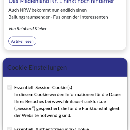
Das Medienland Nr. 1 hinkt noch hinterher
Auch NRW bekommt nun endlich einen
Ballungsraumsender - Fusionen der Interessenten
Von Reinhard Kleber
Artikel lesen
Cookie Einstellungen
01.09.2000
Mehr als Filmeinlegen
Ein Erfahrungsbericht zum Seminar „Professionelle
Essentiell: Session-Cookie (s)
Filmvorführung“
In diesem Cookie werden Informationen für die Dauer
Ihres Besuches bei www.filmhaus-frankfurt.de
Von Martin Loew
(„Session“) gespeichert, die für die Funktionsfähigkeit
der Website notwendig sind.
Artikel lesen
Essentiell: Authentifizierungs-Cookie