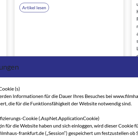
Artikel lesen
lungen
Cookie (s)
erden Informationen für die Dauer Ihres Besuches bei www.filmha
hert, die für die Funktionsfähigkeit der Website notwendig sind.
01.02.2000
ifizierungs-Cookie (.AspNet.ApplicationCookie)
VIELFALT STATT VERÖDUNG
gin für die Website haben und sich einloggen, wird dieser Cookie f
Filmbüro Hessen zum Film- und Kinobüro
lmhaus-frankfurt.de („Session“) gespeichert um festzustellen ob S
erweitert