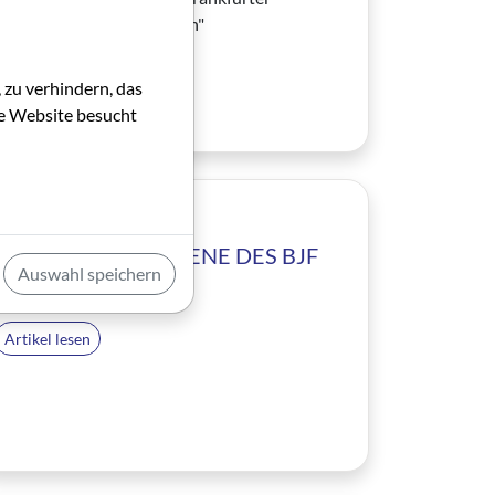
Programmkinos "Mal seh'n"
Von Daniel Güthert
 zu verhindern, das
die Website besucht
Artikel lesen
01.02.2000
DIE JUNGE FILMSZENE DES BJF
Auswahl speichern
Von Bernd Güntzel-Lingner
Artikel lesen