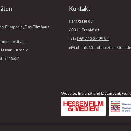
täten
Kontakt
Fahrgasse 89
s-Filmpreis „Das Filmhaus-
60311 Frankfurt
Tel.:
069 / 13 37 99 94
onen Festivals
eMail:
info@filmhaus-frankfurt.de
Hessen - Archiv
ilm "15x3"
Website, Intranet und Datenbank wurd