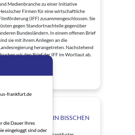
und Medienbranche zu einer Initiative
Hessischer Firmen für eine wirtschaftliche
Filmförderung (IFF) zusammengeschlossen. Sie
rüsten gegen Standortnachteile gegenüber
anderen Bundesländern. In einem offenen Brief
sind sie mit ihrem Anliegen an die
Landesregierung herangetreten. Nachstehend
drucken wir den Brief der IFF im Wortlaut ab.
Von Karl-Eberhard Schäfer
Artikel lesen
us-frankfurt.de
01.02.2000
15 JAHRE - UND KEIN BISSCHEN
ür die Dauer Ihres
REICHER
ie eingeloggt sind oder
15jähriges Bestehen des Frankfurter