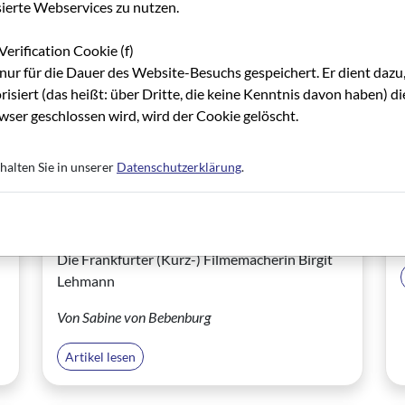
sierte Webservices zu nutzen.
Von Eva Heldmann und Paul-Rainer Wicke
Verification Cookie (f)
nur für die Dauer des Website-Besuchs gespeichert. Er dient dazu,
Artikel lesen
risiert (das heißt: über Dritte, die keine Kenntnis davon haben) 
ser geschlossen wird, wird der Cookie gelöscht.
halten Sie in unserer
Datenschutzerklärung
.
01.02.2000
:
EIN FAIBLE FÜR SKURRILE
GESCHICHTEN
Die Frankfurter (Kurz-) Filmemacherin Birgit
Lehmann
Von Sabine von Bebenburg
Artikel lesen