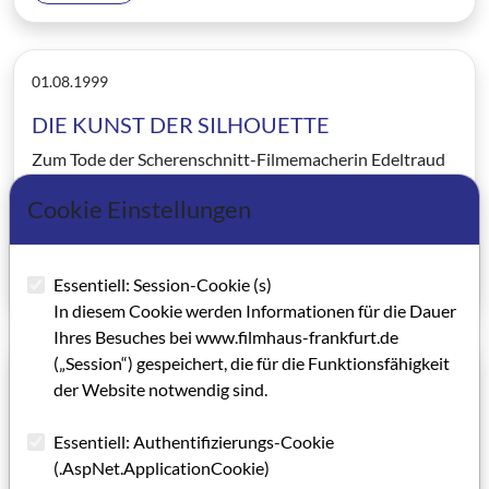
01.08.1999
DIE KUNST DER SILHOUETTE
Zum Tode der Scherenschnitt-Filmemacherin Edeltraud
Engelhardt
Cookie Einstellungen
Von Martin Loew
Artikel lesen
Essentiell: Session-Cookie (s)
In diesem Cookie werden Informationen für die Dauer
Ihres Besuches bei www.filmhaus-frankfurt.de
(„Session“) gespeichert, die für die Funktionsfähigkeit
01.08.1999
der Website notwendig sind.
BERUF DREHBUCHAUTOR
Essentiell: Authentifizierungs-Cookie
Chancen und Mühen eines Berufstandes. Eine
(.AspNet.ApplicationCookie)
Einschätzung durch Christiane Altenburg und Ingo