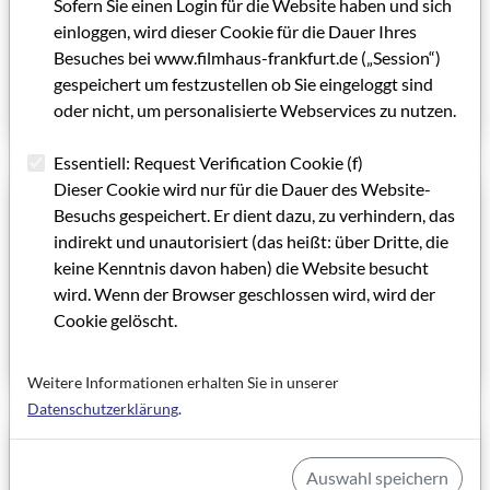
Sofern Sie einen Login für die Website haben und sich
Fließ-vom Verlag der Autoren.
einloggen, wird dieser Cookie für die Dauer Ihres
Von Christiane Altenburg und Ingo Fließ
Besuches bei www.filmhaus-frankfurt.de („Session“)
gespeichert um festzustellen ob Sie eingeloggt sind
Artikel lesen
oder nicht, um personalisierte Webservices zu nutzen.
Essentiell: Request Verification Cookie (f)
Dieser Cookie wird nur für die Dauer des Website-
01.08.1999
Besuchs gespeichert. Er dient dazu, zu verhindern, das
DOKUMENTARFILM: RAUS AUS DER
indirekt und unautorisiert (das heißt: über Dritte, die
NISCHE
keine Kenntnis davon haben) die Website besucht
wird. Wenn der Browser geschlossen wird, wird der
Von Detlef Berentzen
Cookie gelöscht.
Artikel lesen
Weitere Informationen erhalten Sie in unserer
Datenschutzerklärung
.
01.08.1999
Auswahl speichern
DEN TRAUMBERUF ERLERNBAR