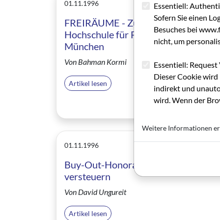
01.11.1996
Essentiell: Authent
Sofern Sie einen Lo
FREIRÄUME - Zu Gast an der
Besuches bei www.fi
Hochschule für Film und Fernsehen
nicht, um personali
München
Von Bahman Kormi
Essentiell: Request 
Dieser Cookie wird 
Artikel lesen
indirekt und unauto
wird. Wenn der Brow
Weitere Informationen er
01.11.1996
Buy-Out-Honorare günstiger
versteuern
Von David Ungureit
Artikel lesen