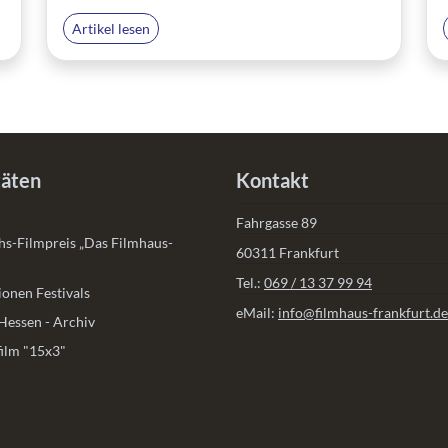
Artikel lesen
täten
Kontakt
Fahrgasse 89
s-Filmpreis „Das Filmhaus-
60311 Frankfurt
Tel.:
069 / 13 37 99 94
onen Festivals
eMail:
info@filmhaus-frankfurt.de
Hessen - Archiv
ilm "15x3"