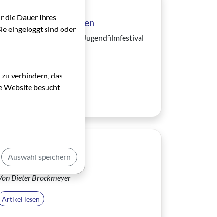
01.11.1996
ür die Dauer Ihres
Starke Mädchenfiguren
ie eingeloggt sind oder
Notizen zum Kinder- und Jugendfilmfestival
»Lucas 96«.
Von Reinhard Kleber
 zu verhindern, das
die Website besucht
Artikel lesen
01.11.1996
Auswahl speichern
3Dimensional
Von Dieter Brockmeyer
Artikel lesen