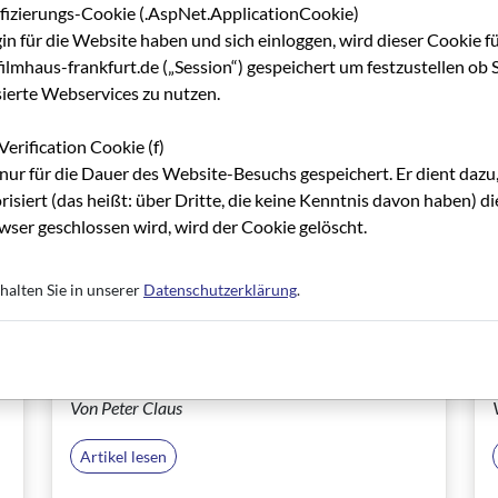
01.11.1996
ifizierungs-Cookie (.AspNet.ApplicationCookie)
gin für die Website haben und sich einloggen, wird dieser Cookie f
Jugendschutz als
lmhaus-frankfurt.de („Session“) gespeichert um festzustellen ob S
Produktionshemmnis?
sierte Webservices zu nutzen.
Notizen zu den Kinderfilm- und Fernsehtagen
in Gera.
Verification Cookie (f)
nur für die Dauer des Website-Besuchs gespeichert. Er dient dazu,
Von Reinhard Kleber
risiert (das heißt: über Dritte, die keine Kenntnis davon haben) 
ser geschlossen wird, wird der Cookie gelöscht.
Artikel lesen
halten Sie in unserer
Datenschutzerklärung
.
01.11.1996
Filme, die auf uns niederkommen
Von Peter Claus
Artikel lesen