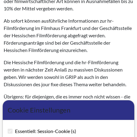
oder filmwirtschaftlicher Art können in Ausnahmefällen bis zu
10% der Mittel vergeben werden.
Ab sofort können ausführliche Informationen zur hr-
Filmförderung im Filmhaus Frankfurt und der Geschäftsstelle
der Hessischen Filmförderung abgefragt werden.
Förderungsanträge sind bei der Geschäftsstelle der
Hessischen Filmförderung einzureichen.
Die Hessische Filmförderung und die hr-Filmförderung
werden in nächster Zeit Anlaß zu massiven Diskussionen
geben. Wir werden sowohl in GRIP als auch in den
Diskussionen des jour fixe dieses Thema weiter behandeln.
Übrigens: für diejenigen, die es immer noch nicht wissen - die
Geschäftsstelle der Hessischen Filmförderung wird nicht
Cookie Einstellungen
mehr von Jürgen Karg geleitet. Kommissarisch verwaltet
Raimond Göbel, Fachmann aus NRW, die Geschäftsstelle. Eine
Neuausschreibung der Stelle, soll, wie es heißt, im Januar
Essentiell: Session-Cookie (s)
erfolgen. Der/Die neue Geschäftsführer/in wird wohl beide