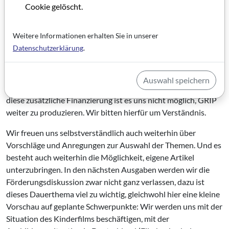
Honorare für Autoren sind hierfür die Ursache, zugleich auch
Cookie gelöscht.
die Garantie für mehr formale und inhaltliche Qualität. Wir
werden versuchen, über eine steigende Auflage vermehrt
Weitere Informationen erhalten Sie in unserer
Anzeigenkunden zu gewinnen. Gleichwohl geht kein Weg
Datenschutzerklärung
.
daran vorbei, GRIP künftig zu verkaufen. Was heißt das? Für
Filmhaus-Mitglieder wird auch 1996 der Bezug von GRIP
kostenlos sein. Alle anderen Bezieher von GRIP werden die
Auswahl speichern
nächsten Ausgaben nur noch im Abonnement erhalten. Ohne
diese zusätzliche Finanzierung ist es uns nicht möglich, GRIP
weiter zu produzieren. Wir bitten hierfür um Verständnis.
Wir freuen uns selbstverständlich auch weiterhin über
Vorschläge und Anregungen zur Auswahl der Themen. Und es
besteht auch weiterhin die Möglichkeit, eigene Artikel
unterzubringen. In den nächsten Ausgaben werden wir die
Förderungsdiskussion zwar nicht ganz verlassen, dazu ist
dieses Dauerthema viel zu wichtig, gleichwohl hier eine kleine
Vorschau auf geplante Schwerpunkte: Wir werden uns mit der
Situation des Kinderfilms beschäftigen, mit der