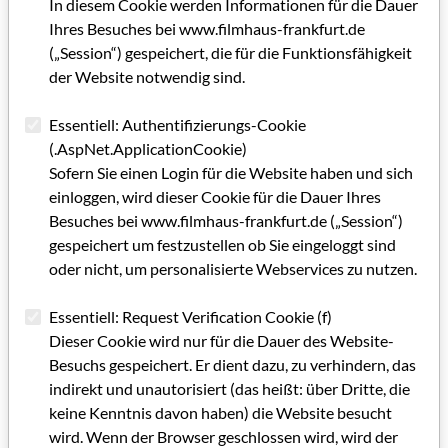
In diesem Cookie werden Informationen für die Dauer
Filmförderungen betreuen. Also, bewerben...!
Ihres Besuches bei www.filmhaus-frankfurt.de
Zurück zum Filmhaus: Im November hatten wir die
(„Session“) gespeichert, die für die Funktionsfähigkeit
Möglichkeit, im Kulturausschuß der Stadt Frankfurt die
der Website notwendig sind.
Arbeit des Filmhauses zu präsentieren. Eine sehr positive
Resonanz aller Parteien (SPD, GRÜNE, CDU) auf den Vortrag
Essentiell: Authentifizierungs-Cookie
läßt für das neue Jahr hoffen. Wir denken, daß wir deutlich
(.AspNet.ApplicationCookie)
machen konnten, daß unsere dort sehr gelobte Arbeit (wir
Sofern Sie einen Login für die Website haben und sich
bedanken uns!) nach den vielen Kürzungen nur unter größten
einloggen, wird dieser Cookie für die Dauer Ihres
Anstrengungen aufrechtzuerhalten ist, und eine weitere
Besuches bei www.filmhaus-frankfurt.de („Session“)
Kürzung das nahe Ende des Filmhauses bedeuten würde. Von
gespeichert um festzustellen ob Sie eingeloggt sind
hier nochmals vielen Dank an die Mitglieder im
oder nicht, um personalisierte Webservices zu nutzen.
Kulturausschuß: Wir bauen auf ihre Unterstützung.
Essentiell: Request Verification Cookie (f)
Die 3. Ausgabe von GRIP im neuen outfit und mit neuer
Dieser Cookie wird nur für die Dauer des Website-
Struktur liegt nun vor. Die Reaktionen auf die beiden
Besuchs gespeichert. Er dient dazu, zu verhindern, das
vorhergehenden Ausgaben waren sehr positiv, was uns darin
indirekt und unautorisiert (das heißt: über Dritte, die
bestärkt, trotz der damit verbundenen erhöhten Kosten,
keine Kenntnis davon haben) die Website besucht
diesen Weg weiter zu verfolgen. Gestaltung, Druck und die
wird. Wenn der Browser geschlossen wird, wird der