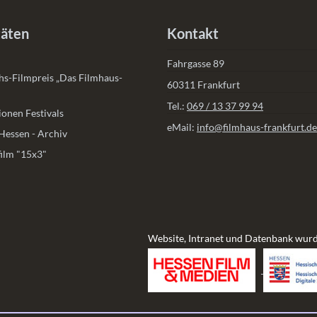
täten
Kontakt
Fahrgasse 89
s-Filmpreis „Das Filmhaus-
60311 Frankfurt
Tel.:
069 / 13 37 99 94
onen Festivals
eMail:
info@filmhaus-frankfurt.de
Hessen - Archiv
ilm "15x3"
Website, Intranet und Datenbank wurd