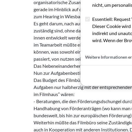
organisatorische Zusammenlegung von Filmhaus, 
nicht, um personali
gerade im Hinblick auf die Diskussionen um die 
zum Hearing in Wiesbaden, S.... ), aber auch im 
Essentiell: Request 
Es geht darum, nach außen ein klares Modell aufz
Dieser Cookie wird 
zuständig sind, ohne daß er den langen Weg übe
indirekt und unauto
innen entwickelt werden, das heißt übersichtlic
wird. Wenn der Brow
im Teamarbeit müßte ein ständiger Informationsf
können, was sowohl einzelnen Veranstaltungen, a
Weitere Informationen er
passiert, von nutzen sein kann.
Das Nebeneinanderherarbeiten der Büros behinde
Nun zur Aufgabenbestimmung des Filmbüros im
Das Budget des Filmbüros besteht einzig und alle
Aufgaben nur halbherzig mit der entsprechend
im Filmhaus” wären:
- Beratungen, die den Förderungsdschungel durc
Handhabung von Förderanträgen (wo kann man üb
bundesweit, bis hin zur europäischen Förderung)
Weiterhin müßte das Filmbüro seine Zuständigke
auch in Kooperation mit anderen Institutionen.