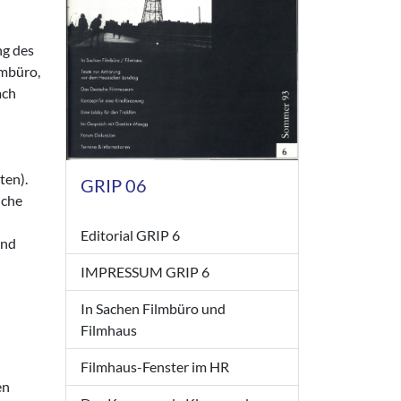
ng des
lmbüro,
ach
ten).
GRIP 06
nche
Editorial GRIP 6
und
IMPRESSUM GRIP 6
In Sachen Filmbüro und
Filmhaus
Filmhaus-Fenster im HR
en