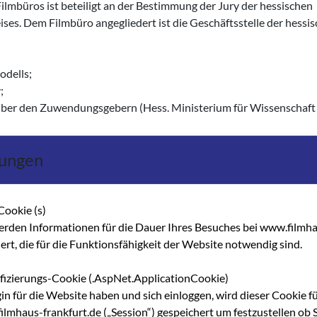
lmbüros ist beteiligt an der Bestimmung der Jury der hessischen
ses. Dem Filmbüro angegliedert ist die Geschäftsstelle der hessi
odells;
;
über den Zuwendungsgebern (Hess. Ministerium für Wissenschaft
lungen
en
Cookie (s)
u filmpolitischen Fragen;
erden Informationen für die Dauer Ihres Besuches bei www.filmha
nsveranstaltungen etc.
hert, die für die Funktionsfähigkeit der Website notwendig sind.
uktionen
r Allee haben sich die räumlichen Bedingungen verbessert. Von
ifizierungs-Cookie (.AspNet.ApplicationCookie)
Ort zu gestalten, der für die Szene von Bedeutung werden kann. Mi
gin für die Website haben und sich einloggen, wird dieser Cookie f
rd, kamen auch die Diskussionen über eine räumliche und
lmhaus-frankfurt.de („Session“) gespeichert um festzustellen ob S