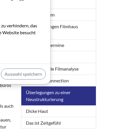
auf,
Hessen
räge
Informationen
zene.
ihn
 zu verhindern, das
Veranstaltungen Filmhaus
ß von
die Website besucht
Frankfurt
eitern
en
Förderungstermine
reich
Festivals
Vergleichende Filmanalyse
Auswahl speichern
n
Hamburg Connection
mbüros
Überlegungen zu einer
Neustrukturierung
ls auch
Dicke Haut
bauen,
Das ist Zeitgefühl
ktur