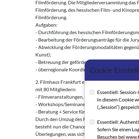
Filmförderung. Die Mitgliederversammlung das Fi
Filmförderung, des hessischen Film- und Kinoprei
Filmförderung.
Aufgaben:
- Durchführung des hessischen Filmförderungsm
- Bearbeitung der Förderungsanträge für die Jury
- Abwicklung der Förderungsmodalitäten gegen
Kunst);
- Betreuung der gefördertn Projekte;
Cookie Einstel
- überregionale Koordination der Filmförderung
2. Filmhaus Frankfurt e. V.
mit 80 Mitgliedern:
Essentiell: Session-
- Filmveranstaltungen, Diskussionen und Foren z
In diesem Cookie w
- Workshops/Seminare/Fortbildung - Informatio
(„Session“) gespeic
- Beratung + Service für Filmemacher und -Prod
Durch den Umzug des Filmhauses in die Hamburge
Essentiell: Authent
besteht nun die Chance, hier einen öffentlichen 
Sofern Sie einen Lo
Überlegungen, was sich qualitativ verbessern wi
Besuches bei www.fi