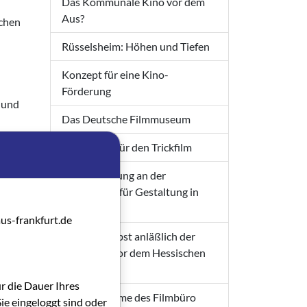
Das Kommunale Kino vor dem
Aus?
schen
Rüsselsheim: Höhen und Tiefen
Konzept für eine Kino-
Förderung
 und
Das Deutsche Filmmuseum
Eine Lobby für den Trickfilm
Filmausbildung an der
Hochschule für Gestaltung in
Offenbach?
us-frankfurt.de
Helmut Herbst anläßlich der
Anhörung vor dem Hessischen
 daher
Landtag
t den
ür die Dauer Ihres
Stellungnahme des Filmbüro
ie eingeloggt sind oder