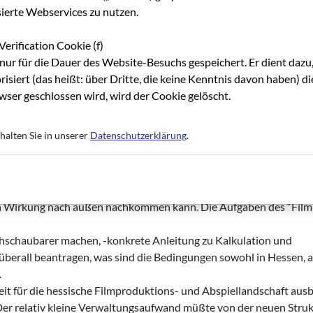
Filmbüro und der Geschäftsstelle der Hessischen Filmförderung 
sierte Webservices zu nutzen.
Notwendigkeit der Erhöhung der hessischen Filmförderung (s. Beit
Zusammenhang mit der Verbesserung der Infrastruktur für die Films
Verification Cookie (f)
ubauen, aus dem für jeden erkennbar ist, welche Teilbereiche für 
nur für die Dauer des Website-Besuchs gespeichert. Er dient dazu,
r drei Telefonleitungen gehen muß. Dieses Modell nach außen mu
risiert (das heißt: über Dritte, die keine Kenntnis davon haben) 
he Zuordnung der einzelnen Arbeitsbereiche. Zwischen den Mitarb
ser geschlossen wird, wird der Cookie gelöscht.
luß bestehen, damit ggf. schnelle Entscheidungen getroffen werd
ls auch der Präsentation dessen, was hier im Film- und Medienbe
halten Sie in unserer
Datenschutzerklärung
.
rt eher eine Übersichtlichkeit.
 neuen Modell:
in aus seinen Mitgliedsbeiträgen. Dies hat zur Folge, daß es seine
en Wirkung nach außen nachkommen kann. Die Aufgaben des “Fil
hschaubarer machen, -konkrete Anleitung zu Kalkulation und
erall beantragen, was sind die Bedingungen sowohl in Hessen, a
.
it für die hessische Filmproduktions- und Abspiellandschaft aus
 Der relativ kleine Verwaltungsaufwand müßte von der neuen Stru