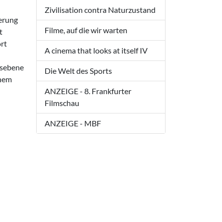
Zivilisation contra Naturzustand
derung
Filme, auf die wir warten
t
ört
A cinema that looks at itself IV
dsebene
Die Welt des Sports
inem
ANZEIGE - 8. Frankfurter
Filmschau
ANZEIGE - MBF