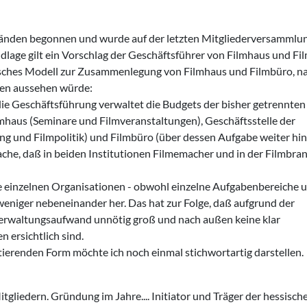
ständen begonnen und wurde auf der letzten Mitgliederversammlu
dlage gilt ein Vorschlag der Geschäftsführer von Filmhaus und Fi
sches Modell zur Zusammenlegung von Filmhaus und Filmbüro, n
ßen aussehen würde:
die Geschäftsführung verwaltet die Budgets der bisher getrennten
ilmhaus (Seminare und Filmveranstaltungen), Geschäftsstelle der
g und Filmpolitik) und Filmbüro (über dessen Aufgabe weiter hin
che, daß in beiden Institutionen Filmemacher und in der Filmbra
ie einzelnen Organisationen - obwohl einzelne Aufgabenbereiche 
weniger nebeneinander her. Das hat zur Folge, daß aufgrund der
Verwaltungsaufwand unnötig groß und nach außen keine klar
ersichtlich sind.
stierenden Form möchte ich noch einmal stichwortartig darstellen.
tgliedern. Gründung im Jahre.... Initiator und Träger der hessisch