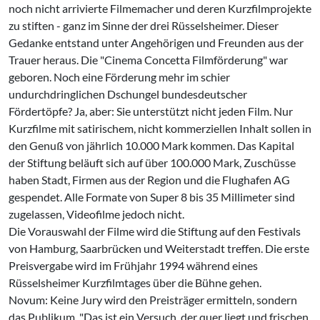
noch nicht arrivierte Filmemacher und deren Kurzfilmprojekte
zu stiften - ganz im Sinne der drei Rüsselsheimer. Dieser
Gedanke entstand unter Angehörigen und Freunden aus der
Trauer heraus. Die "Cinema Concetta Filmförderung" war
geboren. Noch eine Förderung mehr im schier
undurchdringlichen Dschungel bundesdeutscher
Fördertöpfe? Ja, aber: Sie unterstützt nicht jeden Film. Nur
Kurzfilme mit satirischem, nicht kommerziellen Inhalt sollen in
den Genuß von jährlich 10.000 Mark kommen. Das Kapital
der Stiftung beläuft sich auf über 100.000 Mark, Zuschüsse
haben Stadt, Firmen aus der Region und die Flughafen AG
gespendet. Alle Formate von Super 8 bis 35 Millimeter sind
zugelassen, Videofilme jedoch nicht.
Die Vorauswahl der Filme wird die Stiftung auf den Festivals
von Hamburg, Saarbrücken und Weiterstadt treffen. Die erste
Preisvergabe wird im Frühjahr 1994 während eines
Rüsselsheimer Kurzfilmtages über die Bühne gehen.
Novum: Keine Jury wird den Preisträger ermitteln, sondern
das Publikum. "Das ist ein Versuch, der quer liegt und frischen