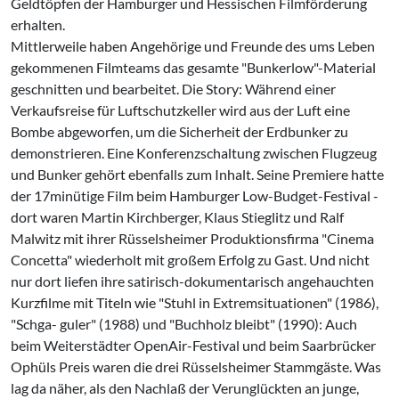
Geldtöpfen der Hamburger und Hessischen Filmförderung
erhalten.
Mittlerweile haben Angehörige und Freunde des ums Leben
gekommenen Filmteams das gesamte "Bunkerlow"-Material
geschnitten und bearbeitet. Die Story: Während einer
Verkaufsreise für Luftschutzkeller wird aus der Luft eine
Bombe abgeworfen, um die Sicherheit der Erdbunker zu
demonstrieren. Eine Konferenzschaltung zwischen Flugzeug
und Bunker gehört ebenfalls zum Inhalt. Seine Premiere hatte
der 17minütige Film beim Hamburger Low-Budget-Festival -
dort waren Martin Kirchberger, Klaus Stieglitz und Ralf
Malwitz mit ihrer Rüsselsheimer Produktionsfirma "Cinema
Concetta" wiederholt mit großem Erfolg zu Gast. Und nicht
nur dort liefen ihre satirisch-dokumentarisch angehauchten
Kurzfilme mit Titeln wie "Stuhl in Extremsituationen" (1986),
"Schga- guler" (1988) und "Buchholz bleibt" (1990): Auch
beim Weiterstädter OpenAir-Festival und beim Saarbrücker
Ophüls Preis waren die drei Rüsselsheimer Stammgäste. Was
lag da näher, als den Nachlaß der Verunglückten an junge,