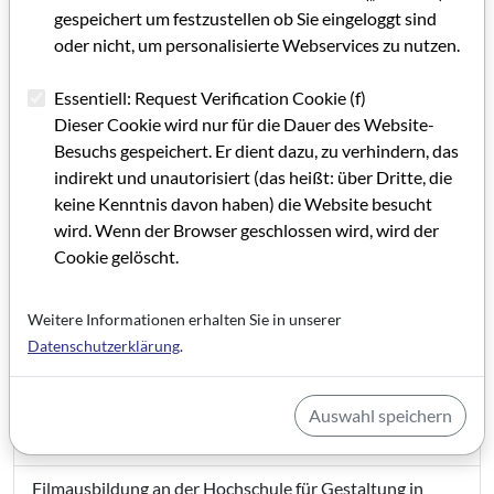
GRIP 06
gespeichert um festzustellen ob Sie eingeloggt sind
oder nicht, um personalisierte Webservices zu nutzen.
Editorial GRIP 6
Essentiell: Request Verification Cookie (f)
Dieser Cookie wird nur für die Dauer des Website-
IMPRESSUM GRIP 6
Besuchs gespeichert. Er dient dazu, zu verhindern, das
In Sachen Filmbüro und Filmhaus
indirekt und unautorisiert (das heißt: über Dritte, die
keine Kenntnis davon haben) die Website besucht
Filmhaus-Fenster im HR
wird. Wenn der Browser geschlossen wird, wird der
Cookie gelöscht.
Das Kommunale Kino vor dem Aus?
Rüsselsheim: Höhen und Tiefen
Weitere Informationen erhalten Sie in unserer
Datenschutzerklärung
.
Konzept für eine Kino-Förderung
Das Deutsche Filmmuseum
Auswahl speichern
Eine Lobby für den Trickfilm
Filmausbildung an der Hochschule für Gestaltung in