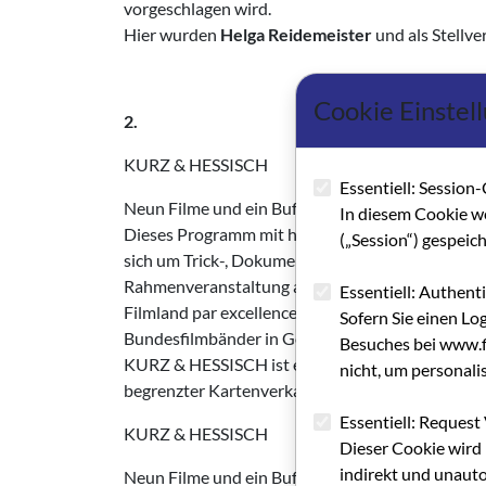
vorgeschlagen wird.
Hier wurden
Helga Reidemeister
und als Stellve
Cookie Einstel
2.
KURZ & HESSISCH
Essentiell: Session-
Neun Filme und ein Buffet
In diesem Cookie w
Dieses Programm mit hessischen Kurz­filmen läßt
(„Session“) gespeic
sich um Trick-, Dokumentar- oder Kurzspielfilm ha
Rahmenveranstaltung anläßlich der Landtagsanhö
Essentiell: Authent
Filmland par excellence gilt, finden sich in di
Sofern Sie einen Lo
Bundesfilmbänder in Gold. Es sind Filme, die auc
Besuches bei www.fi
KURZ & HESSISCH ist ein Treffen zwi­schen Filmle
nicht, um personali
begrenzter Kartenverkauf statt. Um recht­ zeitig
Essentiell: Request 
KURZ & HESSISCH
Dieser Cookie wird 
indirekt und unauto
Neun Filme und ein Buffet