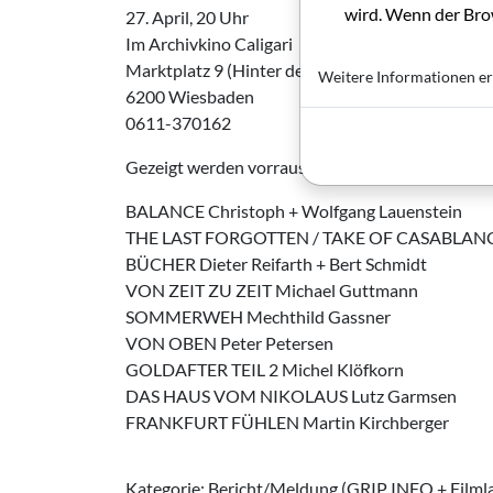
wird. Wenn der Brow
27. April, 20 Uhr
Im Archivkino Caligari
Marktplatz 9 (Hinter der Marktkirche)
Weitere Informationen er
6200 Wiesbaden
0611-370162
Gezeigt werden vorraussichtlich:
BALANCE Christoph + Wolfgang Lauenstein
THE LAST FORGOTTEN / TAKE OF CASABLANCA
BÜCHER Dieter Reifarth + Bert Schmidt
VON ZEIT ZU ZEIT Michael Guttmann
SOMMERWEH Mechthild Gassner
VON OBEN Peter Petersen
GOLDAFTER TEIL 2 Michel Klöfkorn
DAS HAUS VOM NIKOLAUS Lutz Garmsen
FRANKFURT FÜHLEN Martin Kirchberger
Kategorie: Bericht/Meldung (GRIP INFO + Filml