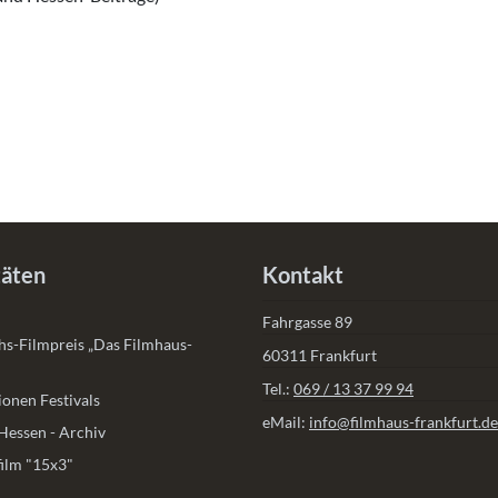
täten
Kontakt
Fahrgasse 89
s-Filmpreis „Das Filmhaus-
60311 Frankfurt
Tel.:
069 / 13 37 99 94
onen Festivals
eMail:
info@filmhaus-frankfurt.de
Hessen - Archiv
ilm "15x3"