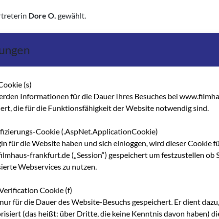
rtreterin
Dore O.
gewählt.
lungen
Cookie (s)
erden Informationen für die Dauer Ihres Besuches bei www.filmha
 eine ungewöhnliche Vielfalt an Ausdrucksformen erkennen, egal 
hert, die für die Funktionsfähigkeit der Website notwendig sind.
ndelt. Zu diesem Abend lädt das Filmbüro Hessen e. V. ein. Er ist 
rung zur Lage des Film­schaffens in Hessen. Obwohl Hessen nicht
ifizierungs-Cookie (.AspNet.ApplicationCookie)
esem unterhaltsamen Programm Oscargewinner, Cannes­preisträger u
gin für die Website haben und sich einloggen, wird dieser Cookie f
h internatio­nal Furore machen.
lmhaus-frankfurt.de („Session“) gespeichert um festzustellen ob S
uten, Politikern und der Wirtschaft. Zu dieser Veranstaltung find
sierte Webservices zu nutzen.
e Vorbestellung wird gebeten.
Verification Cookie (f)
nur für die Dauer des Website-Besuchs gespeichert. Er dient dazu,
risiert (das heißt: über Dritte, die keine Kenntnis davon haben) 