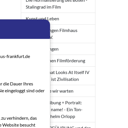
Stalingrad im Film
Kunst und Leben
Veranstaltungen Filmhaus
Frankfurt e. V.
Veranstaltungen
us-frankfurt.de
Zur Hessischen Filmförderung
ob es
eine
A Cinema That Looks At Itself IV
 als
- Repression ist Zivilisation
nd
ür die Dauer Ihres
ie eingeloggt sind oder
Filme, auf die wir warten
et ein
Filmbeschreibung = Portrait:
What's your name! - Ein Ton-
Film von Wilhelm Orlopp
 zu verhindern, das
die Website besucht
EROTIK, VERFÜHRUNG und der