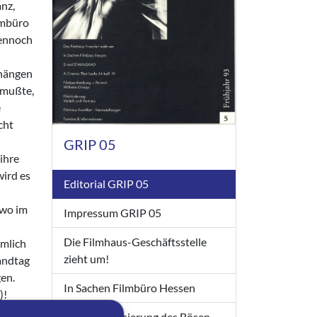
anz,
ilmbüro
Dennoch
nhängen
n mußte,
e
cht
GRIP 05
ihre
wird es
Editorial GRIP 05
 wo im
Impressum GRIP 05
Die Filmhaus-Geschäftsstelle
emlich
zieht um!
andtag
gen.
In Sachen Filmbüro Hessen
)!
nes ist
Die Normalisierung des Bösen -