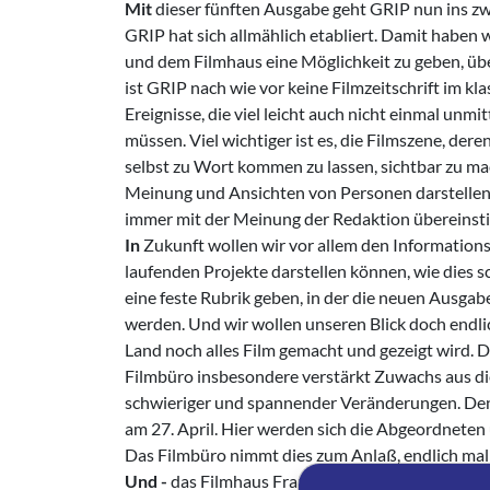
Mit
dieser fünften Ausgabe geht GRIP nun ins zwe
GRIP hat sich allmählich etabliert. Damit haben w
und dem Filmhaus eine Möglichkeit zu geben, über
ist GRIP nach wie vor keine Filmzeitschrift im kl
Ereignisse, die viel­ leicht auch nicht einmal u
müssen. Viel wichtiger ist es, die Filmszene, der
selbst zu Wort kommen zu lassen, sichtbar zu mach
Meinung und Ansich­ten von Personen darstellen,
immer mit der Meinung der Redaktion übereins
In
Zukunft wollen wir vor allem den Information
laufenden Projekte darstellen können, wie dies 
eine feste Rubrik geben, in der die neuen Ausgab
werden. Und wir wollen unseren Blick doch endl
Land noch alles Film gemacht und gezeigt wird. Di
Filmbüro insbe­sondere verstärkt Zuwachs aus d
schwie­riger und spannender Veränderungen. De
am 27. April. Hier werden sich die Abge­ordnete
Das Filmbüro nimmt dies zum Anlaß, endlich mal a
Und -
das Filmhaus Frankfurt zieht um. Dazu hat 