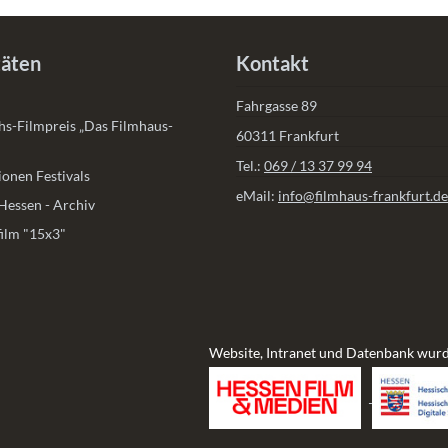
täten
Kontakt
Fahrgasse 89
s-Filmpreis „Das Filmhaus-
60311 Frankfurt
Tel.:
069 / 13 37 99 94
onen Festivals
eMail:
info@filmhaus-frankfurt.de
Hessen - Archiv
ilm "15x3"
Website, Intranet und Datenbank wurd