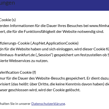
lungen
ße in die Hamburger Allee ist die Reaktion auf die finanzielle Kri
r nicht leisten kann, und dem Rückzug von Herrn Lunkewitz. Trau­r
ik. Aber zumindestens bleibt die Bosch-Fabrik als kulturell wert
Cookie (s)
itz hat die Zeichen der Zeit erkannt und schafft die Avantgarde 
erden Informationen für die Dauer Ihres Besuches bei www.filmha
togarage genutzt (sicl).
hert, die für die Funktionsfähigkeit der Website notwendig sind.
 und das ist sie natürlich - den Vorteil, kurzfristig verwirklicht zu
üro und Filmförderung demnächst nachziehen können. Das ist ein
ifizierungs-Cookie (.AspNet.ApplicationCookie)
deren Verlauf gemeinsam die Arbeit professionalisiert werden soll
gin für die Website haben und sich einloggen, wird dieser Cookie f
r Sportreporter Oswalt, um dessen Verbleib wir uns allmählich e
lmhaus-frankfurt.de („Session“) gespeichert um festzustellen ob S
sichts der Kommunalwahlen, die während der Redaktionsarbeit im
sierte Webservices zu nutzen.
ie uns per Computerfax er­ reicht hat: Die hessischen Staatstheate
Verification Cookie (f)
r­maßnahmen ab sofort auf eigene Inszenierungen. Die kleinen B
nur für die Dauer des Website-Besuchs gespeichert. Er dient dazu,
 ausgestatteten Theater werden ab sofort ausschließlich von
risiert (das heißt: über Dritte, die keine Kenntnis davon haben) 
ater­unternehmern mit attraktiven Ausstat­tungsstücken wie z.B 
ser geschlossen wird, wird der Cookie gelöscht.
en endlich ohne Subventionen auskommen. Dem gesamten künstler
Bühnen­bildner, Dirigenten, Sänger, Musiker, Schauspieler müssen s
ie Aufrechterhaltung des technischen Betrie­bes unbedingt notwe
halten Sie in unserer
Datenschutzerklärung
.
Be­leuchter, Bühnentechniker, Karten­verkäufer, Garderobenfrauen