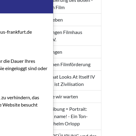
se der
Stalingrad im Film
ig
voller
Kunst und Leben
von
us-frankfurt.de
Veranstaltungen Filmhaus
Frankfurt e. V.
Veranstaltungen
en.
ür die Dauer Ihres
rnste
Zur Hessischen Filmförderung
ie eingeloggt sind oder
 Gange
A Cinema That Looks At Itself IV
- Repression ist Zivilisation
r und
ühnen
Filme, auf die wir warten
 zu verhindern, das
die Website besucht
. "Das
Filmbeschreibung = Portrait:
ischen
What's your name! - Ein Ton-
ich
Film von Wilhelm Orlopp
ndigen
EROTIK, VERFÜHRUNG und der
 und