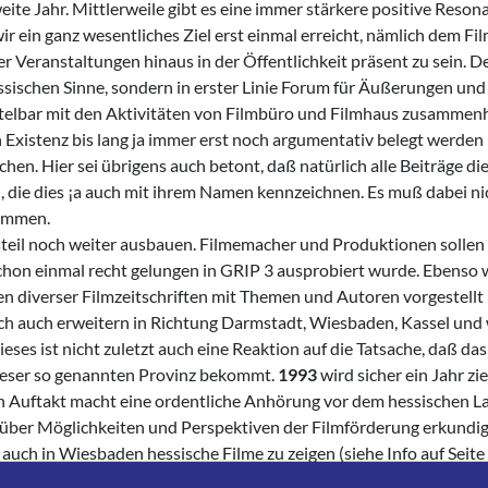
ite Jahr. Mittlerweile gibt es eine immer stärkere positive Reson
ir ein ganz wesentliches Ziel erst einmal erreicht, nämlich dem F
 Veranstaltungen hinaus in der Öffentlich­keit präsent zu sein. 
as­sischen Sinne, sondern in erster Linie Forum für Äußerungen und
nmittelbar mit den Aktivitäten von Filmbüro und Filmhaus zusamme
en Existenz bis­ lang ja immer erst noch argumentativ belegt werde
en. Hier sei übrigens auch betont, daß natür­lich alle Beiträge di
 die dies ¡a auch mit ihrem Namen kennzeichnen. Es muß dabei ni
timmen.
steil noch weiter ausbauen. Filmemacher und Produktionen sollen 
schon einmal recht gelungen in GRIP 3 ausprobiert wurde. Ebenso 
en diverser Filmzeitschriften mit Themen und Autoren vorgestellt
ich auch erweitern in Richtung Darmstadt, Wiesbaden, Kassel und
eses ist nicht zuletzt auch eine Reaktion auf die Tatsache, daß das
ieser so­ genannten Provinz bekommt.
1993
wird sicher ein Jahr zi
n Auftakt macht eine ordentliche Anhörung vor dem hessischen L
n über Möglichkeiten und Perspek­tiven der Filmförderung erkundi
uch in Wiesbaden hessische Filme zu zeigen (siehe Info auf Seite 
Ernst Szebedits mehr auf der folgenden Seite geschrieben. Aber ei