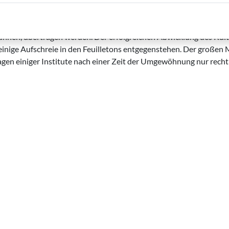
n so überaus erfolgreiche Kinotheater-Modell nun endlich auch a
Bühnen, übertragen werden. Der erfolgreichen Abwicklung des Kul
h einige Aufschreie in den Feuilletons entgegenstehen. Der großen
agen einiger Institute nach einer Zeit der Umgewöhnung nur recht 