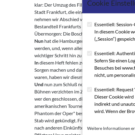
Cookie Einstel
klar: Der Umzug des Filmhauses aus der Kaiserstra
Stadt Frankfurt, die eine 'große' Lö­sung absehba
nehmen wir Abschied von einer Utopie Bosch-Fabr
Essentiell: Session-
Bestandteil Frankfurts in Funktion. Bernd Lunkew
In diesem Cookie w
Übermorgen: Die Bosch-Fabrik wir zur Zeit als Au
(„Session“) gespeic
Nun
hat die Hamburger Alle als Über­gangslösung -
werden, und, wenn alles gut geht, werden Filmb
Essentiell: Authent
wichtiger Schritt hin zu engerer Kooperation, in 
Sofern Sie einen Lo
In
diesem Heft fehlen zwei bekannte Rubriken: De
Besuches bei www.fi
Sorgen machen und das Politikerportrait. Ange
nicht, um personali
waren, haben wir diesmal darauf verzichtet.
Und
nun zum Schluß noch die letzte Nachricht, d
Essentiell: Request 
Bühnen verzichten im Zuge der verschärften Spa
Dieser Cookie wird 
wer­ den geschlossen, die größeren technisch gut
indirekt und unauto
amerikanischen Tourneetheatern oder großen The
wird. Wenn der Brow
Phantom der Oper" bespielt. Die Theater könn
Stab wird gekün­digt. Freie Autoren, Regisseure, 
nach anderen Einkünften umsehen. Nur die für d
Weitere Informationen er
Pförtner Haus­ meister, Klomänner- bez. frauen, 