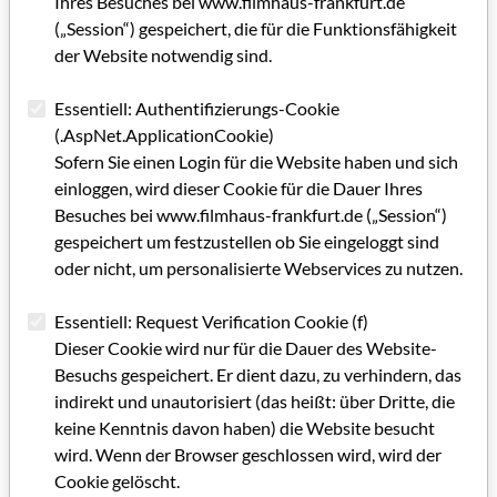
Ihres Besuches bei www.filmhaus-frankfurt.de
Filmhaus Frankfurt e.V. informiert
(„Session“) gespeichert, die für die Funktionsfähigkeit
der Website notwendig sind.
Astro-Saga - Eine unendliche Geschichte
Essentiell: Authentifizierungs-Cookie
Die Liebhaber im Französischen Kino - Role-steering und
(.AspNet.ApplicationCookie)
Trieb-shifting im erotischen Film der Nachkriegszeit
Sofern Sie einen Login für die Website haben und sich
einloggen, wird dieser Cookie für die Dauer Ihres
Pressemitteilung - Hessischer Filmpreis 1992
Besuches bei www.filmhaus-frankfurt.de („Session“)
A Cinema That Looks At Itself II
gespeichert um festzustellen ob Sie eingeloggt sind
oder nicht, um personalisierte Webservices zu nutzen.
Veranstaltungen Filmhaus Frankfurt e. V. /
Fördertermine
Essentiell: Request Verification Cookie (f)
Dieser Cookie wird nur für die Dauer des Website-
7. Frankfurter Filmschau
Besuchs gespeichert. Er dient dazu, zu verhindern, das
Zur Hessischen Filmförderung - Drehbuchförderung im
indirekt und unautorisiert (das heißt: über Dritte, die
Rahmen der Hessischen Filmförderung
keine Kenntnis davon haben) die Website besucht
wird. Wenn der Browser geschlossen wird, wird der
Neue Filme - Work In Progress
Cookie gelöscht.