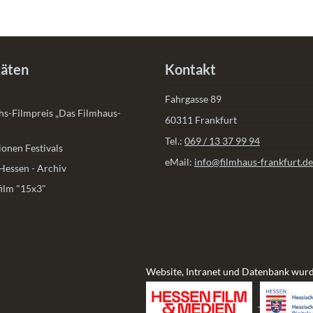
täten
Kontakt
Fahrgasse 89
s-Filmpreis „Das Filmhaus-
60311 Frankfurt
Tel.:
069 / 13 37 99 94
onen Festivals
eMail:
info@filmhaus-frankfurt.de
Hessen - Archiv
ilm "15x3"
Website, Intranet und Datenbank wurd