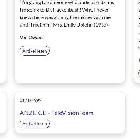
“I’m going to someone who understands me.
I’m going to Dr. Hackenbush! Why, I never
knew there was a thing the matter with me
until I met him" Mrs. Emily Upjohn (1937)
Von Oswalt
Artikel lesen
01.10.1992
ANZEIGE - TeleVisionTeam
Artikel lesen