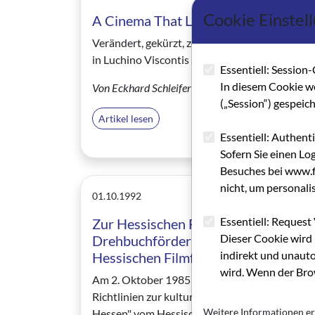
Cookie Einstel
A Cinema That Looks At Itself II
Verändert, gekürzt, zensiert - Zu den Eingriffe
in Luchino Viscontis SENSO
Essentiell: Session-
In diesem Cookie w
Von Eckhard Schleifer
(„Session“) gespeic
Artikel lesen
Essentiell: Authent
Sofern Sie einen Lo
Besuches bei www.fi
nicht, um personali
01.10.1992
Essentiell: Request 
Zur Hessischen Filmförderung -
Dieser Cookie wird 
Drehbuchförderung im Rahmen der
indirekt und unauto
Hessischen Filmförderung
wird. Wenn der Brow
Am 2. Oktober 1985 wurden die "Vorläufigen
Richtlinien zur kulturellen Filmförderung in
Weitere Informationen er
Hessen" vom Hessischen Minister für