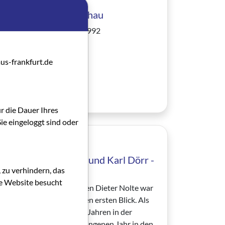
7. Frankfurter Filmschau
vom 9. bis 13. Dezember 1992
Von Redaktion
us-frankfurt.de
Artikel lesen
ür die Dauer Ihres
ie eingeloggt sind oder
01.10.1992
Politik - Dieter Nolte und Karl Dörr -
 zu verhindern, das
In Sachen Film
die Website besucht
Für den SPD-Abgeordneten Dieter Nolte war
es sicher nicht Liebe auf den ersten Blick. Als
der 51jährige nach langen Jahren in der
Kommunalpolitik im vergangenen Jahr in den