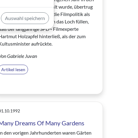
hessischen Landtag gewählt wurde, übertrug
ihm die Partei gleich auch die Filmpolitik als
Auswahl speichern
Sachgebiet. Nolte muß nun das Loch füllen,
daß der langjährige SPD¬ Filmexperte
Hartmut Holzapfel hinterließ, als der zum
Kultusminister aufrückte.
Von Gabriele Juvan
Artikel lesen
01.10.1992
Many Dreams Of Many Gardens
In den vorigen Jahrhunderten waren Gärten