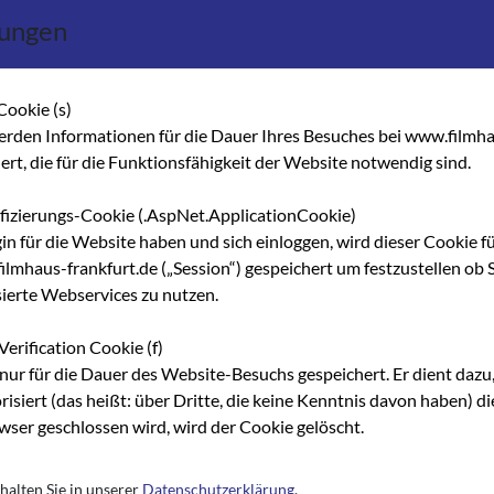
lungen
Veranstaltungen Filmhaus Frankfurt
e. V. / Fördertermine
n
Oktober 1992 bis Januar 1993 / Ereignisse /
Cookie (s)
Fördertermine
erden Informationen für die Dauer Ihres Besuches bei www.filmha
hert, die für die Funktionsfähigkeit der Website notwendig sind.
Von Redaktion
Artikel lesen
ifizierungs-Cookie (.AspNet.ApplicationCookie)
gin für die Website haben und sich einloggen, wird dieser Cookie f
lmhaus-frankfurt.de („Session“) gespeichert um festzustellen ob S
sierte Webservices zu nutzen.
01.10.1992
Verification Cookie (f)
Neue Filme - Work In Progress
nur für die Dauer des Website-Besuchs gespeichert. Er dient dazu,
Von Redaktion / diverse
risiert (das heißt: über Dritte, die keine Kenntnis davon haben) 
ser geschlossen wird, wird der Cookie gelöscht.
Artikel lesen
halten Sie in unserer
Datenschutzerklärung
.