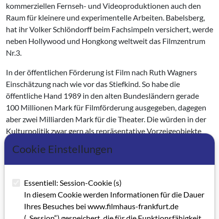
kommerziellen Fernseh- und Video­produktionen auch den
Raum für kleinere und experimentelle Arbei­ten. Babelsberg,
hat ihr Volker Schlöndorff beim Fachsimpeln versi­chert, werde
neben Hollywood und Hongkong weltweit das Filmzen­trum
Nr.3.
In der öffentlichen Förderung ist Film nach Ruth Wagners
Einschätzung nach wie vor das Stiefkind. So habe die
öffentliche Hand 1989 in den al­ten Bundesländern gerade
100 Mil­lionen Mark für Filmförderung ausge­geben, dagegen
aber zwei Milliar­den Mark für die Theater. Die wür­den in der
Kulturpolitik zwar gern als repräsentative Vorzeigeobjekte
gehandelt, mit ihrer Unflexibilität und ihren hohen
Cookie Einstellungen
Personalkosten seien sie für Kritiker aber auch ein gefun­
denes Negativ-Beispiel für Ineffi­zienz von Kulturprojekten
schlecht­ hin.
Essentiell: Session-Cookie (s)
In diesem Cookie werden Informationen für die Dauer
"Dem Film fehlt eine Lobby wie sie etwa die Landwirte oder
Ihres Besuches bei www.filmhaus-frankfurt.de
die Bergleute haben”, meint Ruth Wag­ner. Aber dies liegt in
(„Session“) gespeichert, die für die Funktionsfähigkeit