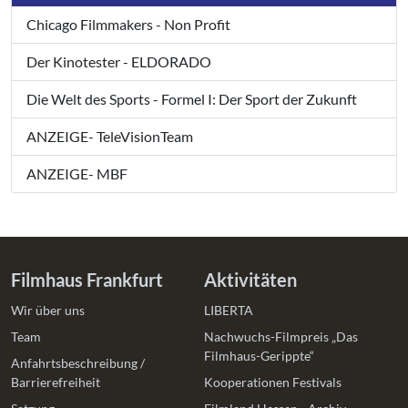
Chicago Filmmakers - Non Profit
Der Kinotester - ELDORADO
Die Welt des Sports - Formel I: Der Sport der Zukunft
ANZEIGE- TeleVisionTeam
ANZEIGE- MBF
Filmhaus Frankfurt
Aktivitäten
Wir über uns
LIBERTA
Team
Nachwuchs-Filmpreis „Das
Filmhaus-Gerippte“
Anfahrtsbeschreibung /
Barrierefreiheit
Kooperationen Festivals