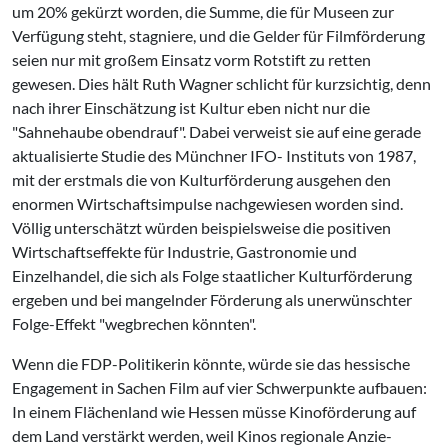
um 20% gekürzt worden, die Summe, die für Museen zur
Verfügung steht, stag­niere, und die Gelder für Filmförde­rung
seien nur mit großem Einsatz vorm Rotstift zu retten
gewesen. Dies hält Ruth Wagner schlicht für kurzsichtig, denn
nach ihrer Ein­schätzung ist Kultur eben nicht nur die
"Sahnehaube obendrauf". Dabei verweist sie auf eine gerade
aktua­lisierte Studie des Münchner IFO- In­stituts von 1987,
mit der erstmals die von Kulturförderung ausgehen­ den
enormen Wirtschaftsimpulse nachgewiesen worden sind.
Völlig unterschätzt würden beispielsweise die positiven
Wirtschaftseffekte für Industrie, Gastronomie und
Einzelhandel, die sich als Folge staatlicher Kulturförderung
ergeben und bei mangelnder Förderung als uner­wünschter
Folge-Effekt "wegbre­chen könnten".
Wenn die FDP-Politikerin könnte, würde sie das hessische
Engage­ment in Sachen Film auf vier Schwerpunkte aufbauen:
In einem Flächenland wie Hessen müsse Kino­förderung auf
dem Land verstärkt werden, weil Kinos regionale Anzie­