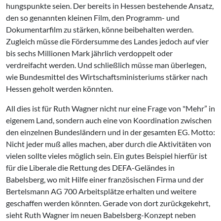
hungspunkte seien. Der bereits in Hessen bestehende Ansatz,
den so­ genannten kleinen Film, den Programm- und
Dokumentarfilm zu stärken, könne beibehalten werden.
Zugleich müsse die Fördersumme des Landes jedoch auf vier
bis sechs Millionen Mark jährlich ver­doppelt oder
verdreifacht werden. Und schließlich müsse man überlegen,
wie Bundesmittel des Wirt­schaftsministeriums stärker nach
Hessen geholt werden könnten.
All dies ist für Ruth Wagner nicht nur eine Frage von "Mehr” in
eigenem Land, sondern auch eine von Koordi­nation zwischen
den einzelnen Bun­desländern und in der gesamten EG. Motto:
Nicht jeder muß alles ma­chen, aber durch die Aktivitäten von
vielen sollte vieles möglich sein. Ein gutes Beispiel hierfür ist
für die Liberale die Rettung des DEFA-Gelän­des in
Babelsberg, wo mit Hilfe ei­ner französischen Firma und der
Bertelsmann AG 700 Arbeitsplätze erhalten und weitere
geschaffen werden könnten. Gerade von dort zurückgekehrt,
sieht Ruth Wagner im neuen Babelsberg-Konzept neben