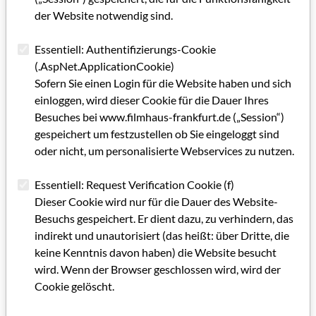
ihren Augen nicht nur an uninteressierten Politikern, sondern
der Website notwendig sind.
auch am ungeschick­ten Auftreten der Filmschaffenden für
eigene Belange. Als Politikerin könne sie leichter
Essentiell: Authentifizierungs-Cookie
argumentieren, wenn sie Zahlen und Fakten zur Hand
(.AspNet.ApplicationCookie)
bekommen habe. Und viel zu häufig werde die Bedeutung der
Sofern Sie einen Login für die Website haben und sich
Filmarbeit im allgemeinpolitischen Zusammenhang
einloggen, wird dieser Cookie für die Dauer Ihres
vergessen. Sprich, das im politischen Diskurs wichtige
Besuches bei www.filmhaus-frankfurt.de („Session“)
Argument: "Was bedeutet die Ar­beit der Filmschaffenden
gespeichert um festzustellen ob Sie eingeloggt sind
eigentlich für jeden einzelnen Bürger?"
oder nicht, um personalisierte Webservices zu nutzen.
Wenn heute - egal ob für einen Ma­nager oder einen Arbeiter -
ein Um­zug anstehe, sei das kulturelle Angebot ein
Essentiell: Request Verification Cookie (f)
ökonomischer Standortfak­tor ersten Ranges. Den Fragen
Dieser Cookie wird nur für die Dauer des Website-
"Was kostet eine Wohnung?” und "Welche Schulen gibt es?"
Besuchs gespeichert. Er dient dazu, zu verhindern, das
folge als näch­stes gleich: "Wie kann ich meine Freizeit
indirekt und unautorisiert (das heißt: über Dritte, die
verbringen?” Mit genau die­ser von ihnen geschaffenen Le­
keine Kenntnis davon haben) die Website besucht
bensqualität müßten die Kulturschaf­fenden auch
wird. Wenn der Browser geschlossen wird, wird der
argumentieren, sagt Ruth Wagner, die mit der geschick­ten
Cookie gelöscht.
Durchsetzung politischer Ent­scheidungen inzwischen so