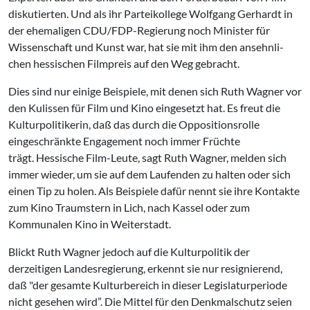
dis­kutierten. Und als ihr Parteikollege Wolfgang Gerhardt in
der ehemali­gen CDU/FDP-Regierung noch Minister für
Wissenschaft und Kunst war, hat sie mit ihm den ansehnli­
chen hessischen Filmpreis auf den Weg gebracht.
Dies sind nur einige Beispiele, mit denen sich Ruth Wagner vor
den Kulissen für Film und Kino eingesetzt hat. Es freut die
Kulturpoliti­kerin, daß das durch die Opposi­tionsrolle
eingeschränkte Engage­ment noch immer Früchte
trägt. Hessische Film-Leute, sagt Ruth Wagner, melden sich
immer wieder, um sie auf dem Laufenden zu halten oder sich
einen Tip zu holen. Als Beispiele dafür nennt sie ihre Kon­takte
zum Kino Traumstern in Lich, nach Kassel oder zum
Kommunalen Kino in Weiterstadt.
Blickt Ruth Wagner jedoch auf die Kulturpolitik der
derzeitigen Landes­regierung, erkennt sie nur resignierend,
daß "der gesamte Kulturbereich in dieser Legislaturperiode
nicht gesehen wird”. Die Mittel für den Denkmalschutz seien