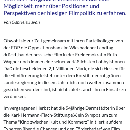
Möglichkeit, mehr über Positionen und
Perspektiven der hiesigen Filmpolitik zu erfahren.
Von Gabriele Juvan
Obwohl sie zur Zeit gemeinsam mit ihren Parteikollegen von
der FDP die Oppositionsbank im Wiesbade­ner Landtag
drückt, hat der hessi­sche Film in der Freidemokratin Ruth
Wagner noch immer eine seiner ver­läßlichsten Lobbyistinnen.
Daß die bescheidenen 2,1 Millionen Mark, die sich Hessen für
die Filmförderung leistet, unter dem Rotstift der rot­ grünen
Landesregierung in diesem Jahr nicht noch weiter zusammen­
gestrichen worden sind, ist nicht zu­letzt auch ihrem Einsatz zu
verdan­ken.
Im vergangenen Herbst hat die 54jährige Darmstädterin über
die Karl-Hermann-Flach-Stiftung e.V. ein Symposium zum
Thema "Kino zwi­schen Kult und Kommerz” initiiert, auf dem
Experten über die Chancen und den Förderbedarf von Film