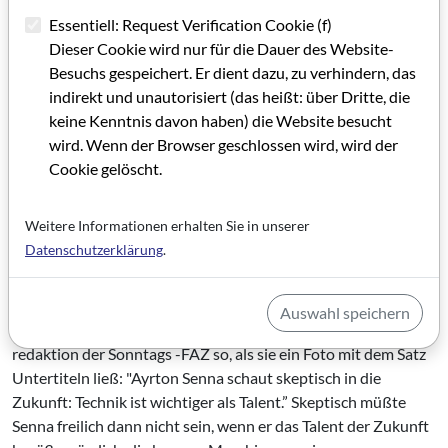
der Fall ist”. Er war es auch, der sich noch beim Grand Prix von
Essentiell: Request Verification Cookie (f)
Barcelona ver­wundert darüber äußerte, wieso alle vom
Dieser Cookie wird nur für die Dauer des Website-
überragenden Könner Senna geredet hatten als dieser
Besuchs gespeichert. Er dient dazu, zu verhindern, das
vergangenes Jahr seinem 3. WM-Titel entgege­nfuhr, heute
indirekt und unautorisiert (das heißt: über Dritte, die
aber, wo Mansell fünf Mal hintereinander siegte, alle nur von
keine Kenntnis davon haben) die Website besucht
Williams - also dem Wagen - sprechen. Dabei zeigt gerade das,
wird. Wenn der Browser geschlossen wird, wird der
wo­rum es heute geht. Nicht mehr, wie im Kino, bei zum
Cookie gelöscht.
Beispiel Came­rons "Terminator 2” oder Verhoe­vens
"Robocop”, um die fabulöse Unterteilung in ”gute” und ”böse”
Weitere Informationen erhalten Sie in unserer
Maschinen/Menschen, also den Sieger und den Besiegten,
Datenschutzerklärung
.
sondern um die Überwindung von gerade noch moderner
Technologie hin zur hyper­modernen. Das rein menschliche
Ma­terial, nämlich das Talent, scheint sich als immer
Auswahl speichern
überflüssiger zu er­ weisen. Das sah wohl auch die Sport­
redaktion der Sonntags -FAZ so, als sie ein Foto mit dem Satz
Untertiteln ließ: "Ayrton Senna schaut skeptisch in die
Zukunft: Technik ist wichtiger als Talent.” Skeptisch müßte
Senna freilich dann nicht sein, wenn er das Talent der Zukunft