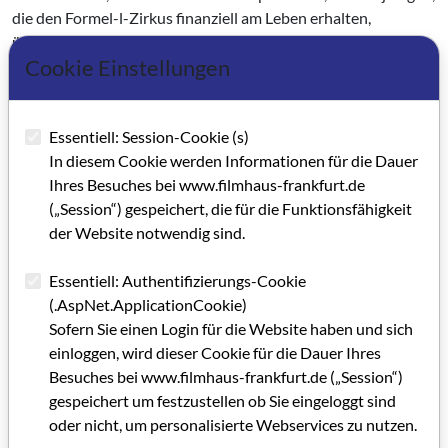
die den Formel-l-Zirkus finanziell am Leben erhalten,
überhaupt lohnt. Der Kommentator Willi Knupp vom RTL
Cookie Einstellungen
macht, wie übri­gens alle seine Kollegen, verbal schon wahr,
was die Technologie des For­mel 1 Sports anstreben könnte. Er
spricht zu gerne mal vom "flügello­sen Senna”, womit er dem
Essentiell: Session-Cookie (s)
Fahrer ein Adjektiv vermacht, das sich eigent­lich auf den
In diesem Cookie werden Informationen für die Dauer
verlorenen vorderen Teil des Wagens bezieht, den der
Ihres Besuches bei www.filmhaus-frankfurt.de
Benann­te fuhr. Ganz selbstverständlich scheint es für die TV-
(„Session“) gespeichert, die für die Funktionsfähigkeit
Reporter auch zu sein, daß zum Beispiel "Patrese an die Boxen
der Website notwendig sind.
fährt um sich neue Reifen zu holen”, "Capelli über die Curps
hüpft”, ”Alboretto einen Dreher hatte”, "Mansell ohne Sprit
Essentiell: Authentifizierungs-Cookie
500 Meter vor dem Ziel liegenbleibt” oder "ver­sucht, seine
(.AspNet.ApplicationCookie)
Reifen zu kühlen”. Be­sonders futuristisch klang es, als "Alesi
Sofern Sie einen Login für die Website haben und sich
Gerhard Berger über den Vor­derflügel fuhr und deshalb bei
einloggen, wird dieser Cookie für die Dauer Ihres
McLa­ren andere Nasen bereitgelegt wur­den” .
Besuches bei www.filmhaus-frankfurt.de („Session“)
Und schließlich kommentierte Jochen Maas eine leichten
gespeichert um festzustellen ob Sie eingeloggt sind
Schleuderkurs mit den Worten: ”Ja, man ist da etwas
oder nicht, um personalisierte Webservices zu nutzen.
spektakulärer unterwegs als es tat­sächlich vom Cockpit aus