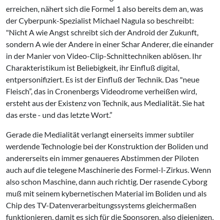
erreichen, nä­hert sich die Formel 1 also bereits dem an, was
der Cyberpunk-Spezia­list Michael Nagula so beschreibt:
"Nicht A wie Angst schreibt sich der Android der Zukunft,
sondern A wie der Andere in einer Schar Anderer, die einander
in der Manier von Video-Clip-Schnittechniken ablösen. Ihr
Charakteristikum ist Beliebigkeit, ihr Einfluß digital,
entpersonifiziert. Es ist der Einfluß der Technik. Das "neue
Fleisch”, das in Cronenbergs Videodrome verheißen wird,
ersteht aus der Existenz von Technik, aus Medialität. Sie hat
das erste - und das letzte Wort.”
Gerade die Medialität verlangt einer­seits immer subtiler
werdende Tech­nologie bei der Konstruktion der Boli­den und
andererseits ein immer genaueres Abstimmen der Piloten
auch auf die telegene Maschinerie des Formel-l-Zirkus. Wenn
also schon Ma­schine, dann auch richtig. Der rasen­de Cyborg
muß mit seinem kyberne­tischen Material im Boliden und als
Chip des TV-Datenverarbeitungssy­stems gleichermaßen
funktionieren, damit es sich für die Sponsoren, also diejenigen,