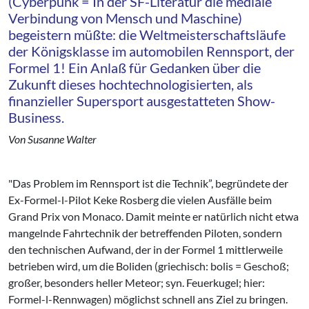
(Cyberpunk = In der SF-Literatur die mediale
Verbindung von Mensch und Maschine)
begeistern müßte: die Weltmeisterschaftsläufe
der Königsklasse im automobilen Rennsport, der
Formel 1! Ein Anlaß für Gedanken über die
Zukunft dieses hochtechnologisierten, als
finanzieller Supersport ausgestatteten Show-
Business.
Von Susanne Walter
"Das Problem im Rennsport ist die Technik”, begründete der
Ex-Formel-l-Pilot Keke Rosberg die vielen Ausfälle beim
Grand Prix von Monaco. Damit meinte er natürlich nicht etwa
mangelnde Fahrtechnik der betreffenden Piloten, sondern
den tech­nischen Aufwand, der in der For­mel 1 mittlerweile
betrieben wird, um die Boliden (griechisch: bolis = Geschoß;
großer, besonders heller Meteor; syn. Feuerkugel; hier:
Formel-l-Rennwagen) möglichst schnell ans Ziel zu bringen.