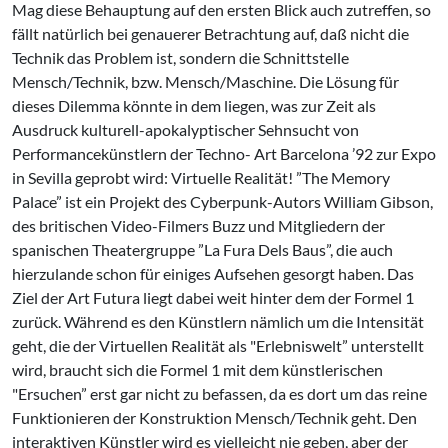
Mag diese Be­hauptung auf den ersten Blick auch zutreffen, so
fällt natürlich bei ge­nauerer Betrachtung auf, daß nicht die
Technik das Problem ist, sondern die Schnittstelle
Mensch/Technik, bzw. Mensch/Maschine. Die Lösung für
dieses Dilemma könnte in dem lie­gen, was zur Zeit als
Ausdruck kul­turell-apokalyptischer Sehnsucht von
Performancekünstlern der Techno- Art Barcelona ’92 zur Expo
in Sevil­la geprobt wird: Virtuelle Realität! ”The Memory
Palace” ist ein Projekt des Cyberpunk-Autors William Gib­son,
des britischen Video-Filmers Buzz und Mitgliedern der
spanischen Theatergruppe ”La Fura Dels Baus”, die auch
hierzulande schon für eini­ges Aufsehen gesorgt haben. Das
Ziel der Art Futura liegt dabei weit hin­ter dem der Formel 1
zurück. Wäh­rend es den Künstlern nämlich um die Intensität
geht, die der Virtuellen Realität als "Erlebniswelt” unterstellt
wird, braucht sich die Formel 1 mit dem künstlerischen
"Ersuchen” erst gar nicht zu befassen, da es dort um das reine
Funktionieren der Konstruk­tion Mensch/Technik geht. Den
inter­aktiven Künstler wird es vielleicht nie geben, aber der