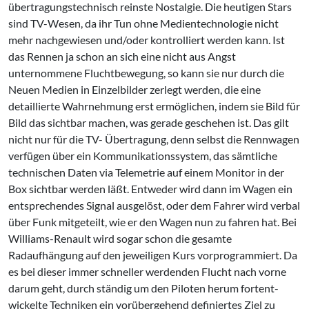
übertragungstechnisch rein­ste Nostalgie. Die heutigen Stars
sind TV-Wesen, da ihr Tun ohne Medien­technologie nicht
mehr nachgewiesen und/oder kontrolliert werden kann. Ist
das Rennen ja schon an sich eine nicht aus Angst
unternommene Fluchtbewegung, so kann sie nur durch die
Neuen Medien in Einzelbil­der zerlegt werden, die eine
detaillierte Wahrnehmung erst ermögli­chen, indem sie Bild für
Bild das sichtbar machen, was gerade gesche­hen ist. Das gilt
nicht nur für die TV- Übertragung, denn selbst die Re­nnwagen
verfügen über ein Kommu­nikationssystem, das sämtliche
techni­schen Daten via Telemetrie auf ei­nem Monitor in der
Box sichtbar wer­den läßt. Entweder wird dann im Wa­gen ein
entsprechendes Signal ausge­löst, oder dem Fahrer wird verbal
über Funk mitgeteilt, wie er den Wa­gen nun zu fahren hat. Bei
Williams-Renault wird sogar schon die gesam­te
Radaufhängung auf den jeweili­gen Kurs vorprogrammiert. Da
es bei dieser immer schneller werdenden Flucht nach vorne
darum geht, durch ständig um den Piloten herum fortent­
wickelte Techniken ein vorübergehend definiertes Ziel zu