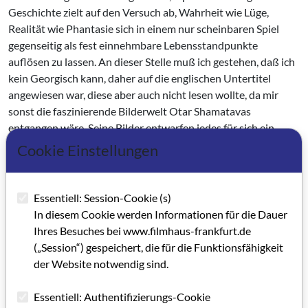
Geschichte zielt auf den Versuch ab, Wahrheit wie Lüge,
Realität wie Phantasie sich in einem nur scheinbaren Spiel
gegenseitig als fest einnehmbare Lebensstandpunkte
auflösen zu lassen. An dieser Stelle muß ich gestehen, daß ich
kein Georgisch kann, daher auf die englischen Untertitel
angewiesen war, diese aber auch nicht lesen wollte, da mir
sonst die faszinierende Bilderwelt Otar Shamatavas
entgangen wäre. Seine Bilder entwarfen jedes für sich ein
Szenario, das für mitteleuropäische Sehgewohnheiten in einer
Cookie Einstellungen
erhellenden im Gegensatz zu z.B. Ridley Scotts verklärenden
Dunkelheit gehalten sind, oder in gedeckten Farben auf das
Paradoxon verwirrender Klärung hinauslaufen. Die sehr
Essentiell: Session-Cookie (s)
detailverliebte Kameraarbeit erfaßt mit allen Elementen von
In diesem Cookie werden Informationen für die Dauer
Großaufnahme bis zur Halbtotalen, Fahrten und Schwenks
Ihres Besuches bei www.filmhaus-frankfurt.de
Lados Projektionen, die wiederum von seiner Suche um des
(„Session“) gespeichert, die für die Funktionsfähigkeit
"Rätsels Lösung” gespeißt werden. Otar Shamatave dazu: "Er
der Website notwendig sind.
(der Film) versucht, die Komplexivität unserer Welt zu zeigen
und zu durchschauen, so daß das Publikum diese Welt in
Essentiell: Authentifizierungs-Cookie