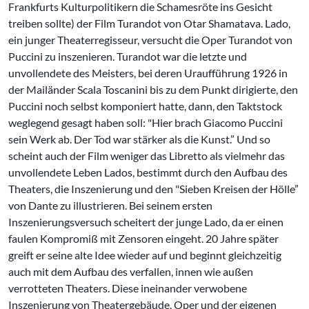
Frankfurts Kulturpolitikern die Schamesröte ins Gesicht
treiben sollte) der Film Turandot von Otar Shamatava. Lado,
ein junger Theaterregisseur, versucht die Oper Turandot von
Puccini zu inszenieren. Turandot war die letzte und
unvollendete des Meisters, bei deren Uraufführung 1926 in
der Mailänder Scala Toscanini bis zu dem Punkt dirigierte, den
Puccini noch selbst komponiert hatte, dann, den Taktstock
weglegend gesagt haben soll: "Hier brach Giacomo Puccini
sein Werk ab. Der Tod war stärker als die Kunst.” Und so
scheint auch der Film weniger das Libretto als vielmehr das
unvollendete Leben Lados, bestimmt durch den Aufbau des
Theaters, die Inszenierung und den "Sieben Kreisen der Hölle”
von Dante zu illustrieren. Bei seinem ersten
Inszenierungsversuch scheitert der junge Lado, da er einen
faulen Kompromiß mit Zensoren eingeht. 20 Jahre später
greift er seine alte Idee wieder auf und beginnt gleichzeitig
auch mit dem Aufbau des verfallen, innen wie außen
verrotteten Theaters. Diese ineinander verwobene
Inszenierung von Theatergebäude, Oper und der eigenen