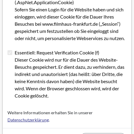
verschiedenen Zeitdimensionen erleben und begreifen kann,
(.AspNet.ApplicationCookie)
um so mehr da die Zeit selbst zu einem relativen Tatbestand
Sofern Sie einen Login für die Website haben und sich
wird: Was immer auch Jahrhunderte vorher geschah, all diese
einloggen, wird dieser Cookie für die Dauer Ihres
Ereignisse existieren heute noch und beeinflussen uns in der
Besuches bei www.filmhaus-frankfurt.de („Session“)
einen oder anderen Weise." Da "Turandot" wohl kaum eine
gespeichert um festzustellen ob Sie eingeloggt sind
Chance hat, bei uns in kommerziellen Kinos zu laufen,
oder nicht, um personalisierte Webservices zu nutzen.
versucht die Medienwerkstatt Frankfurt ihn zusammen mit
den Kurzfilmen diesen Sommer für die Filmreihe "Kino im
Essentiell: Request Verification Cookie (f)
Bunker” nach Frankfurt zu holen.
Dieser Cookie wird nur für die Dauer des Website-
Besuchs gespeichert. Er dient dazu, zu verhindern, das
indirekt und unautorisiert (das heißt: über Dritte, die
Kategorie: Bericht/Meldung (GRIP INFO + Filmland Hessen-
keine Kenntnis davon haben) die Website besucht
Beiträge)
wird. Wenn der Browser geschlossen wird, wird der
Schlagworte: Festival, Filmkultur, Filmemacher*in, Spielfilm
Cookie gelöscht.
Artikel im PDF aufrufen
Weitere Informationen erhalten Sie in unserer
Datenschutzerklärung
.