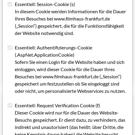
Ein Mann geht von rechts nach links
Essentiell: Session-Cookie (s)
Wer glaubt, Kassel sei die cineastische Provinz in der
In diesem Cookie werden Informationen für die Dauer
cineastischen Provinz, der muß nicht erst mit dem Oscar
Ihres Besuches bei www.filmhaus-frankfurt.de
für die ’Balance’ der Brüder Lauenstein davon überzeugt
(„Session“) gespeichert, die für die Funktionsfähigkeit
werden, daß sich ein Blick dorthin lohnen kann,
der Website notwendig sind.
besonders, wenn er auf die beiden Regisseure Peter
Petersen und Manfred Seiler fällt.
Essentiell: Authentifizierungs-Cookie
(.AspNet.ApplicationCookie)
Von Thomas Mank
Sofern Sie einen Login für die Website haben und sich
einloggen, wird dieser Cookie für die Dauer Ihres
Artikel lesen
Besuches bei www.filmhaus-frankfurt.de („Session“)
gespeichert um festzustellen ob Sie eingeloggt sind
oder nicht, um personalisierte Webservices zu nutzen.
01.04.1992
Essentiell: Request Verification Cookie (f)
Der runde Tritt
Dieser Cookie wird nur für die Dauer des Website-
Besuchs gespeichert. Er dient dazu, zu verhindern, das
Thomas Carle und Gruscha Rode arbeiten an einem
indirekt und unautorisiert (das heißt: über Dritte, die
neuen Film. Die beiden betreten Neuland: Kein
keine Kenntnis davon haben) die Website besucht
Dokumentarfilm, sondern eine Kombination von Spiel