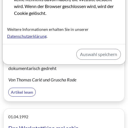
wird. Wenn der Browser geschlossen wird, wird der
und Dokumentation. Aus einer Mischung von
Cookie gelöscht.
synthetischen und dokumentarischen Teilen besteht der
ganze Film, das Thema: Fahrrad. Im letzten Herbst
wurden bereits erste Interviews mit Sachverständigen
Weitere Informationen erhalten Sie in unserer
gedreht und dann im Winter die endgültige
Datenschutzerklärung
.
Drehbuchfassung gebaut. Die eigentlichen Dreharbeiten
finden vom 21. April bis zum 20. Mai statt. Hier nun als
Auswahl speichern
Kostprobe ein kleiner Ausschnitt aus dem Drehbuch: die
Szenen 75 und 76 sind inszeniert, 77 dagegen klassisch
dokumentarisch gedreht
Von Thomas Carlé und Gruscha Rode
Artikel lesen
01.04.1992