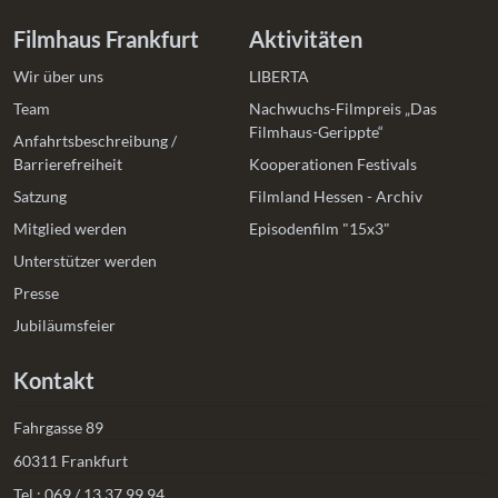
Filmhaus Frankfurt
Aktivitäten
Wir über uns
LIBERTA
Team
Nachwuchs-Filmpreis „Das
Filmhaus-Gerippte“
Anfahrtsbeschreibung /
Barrierefreiheit
Kooperationen Festivals
Satzung
Filmland Hessen - Archiv
Mitglied werden
Episodenfilm "15x3"
Unterstützer werden
Presse
Jubiläumsfeier
Kontakt
Fahrgasse 89
60311 Frankfurt
Tel.:
069 / 13 37 99 94