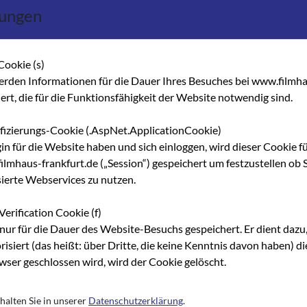
(
STEP
).
lungen
gramm nextSTEP. Es unterstützt
Cookie (s)
teigende sowie Alumni mit
erden Informationen für die Dauer Ihres Besuches bei www.filmha
stständigkeit oder bei der
hert, die für die Funktionsfähigkeit der Website notwendig sind.
n und Entwicklung von
ifizierungs-Cookie (.AspNet.ApplicationCookie)
und Projekten (Medien).
gin für die Website haben und sich einloggen, wird dieser Cookie f
lmhaus-frankfurt.de („Session“) gespeichert um festzustellen ob S
ind die Nachwuchsarbeit und
sierte Webservices zu nutzen.
Talente sollen sich als Teil
n. Die Hessen Film & Medien
Verification Cookie (f)
rmate auch für die große
nur für die Dauer des Website-Besuchs gespeichert. Er dient dazu,
en Filmkultur im Fokus steht,
risiert (das heißt: über Dritte, die keine Kenntnis davon haben) 
e Kinoproduktionen, Serien
ser geschlossen wird, wird der Cookie gelöscht.
el 360°-Filme,
tual Reality.
halten Sie in unserer
Datenschutzerklärung
.