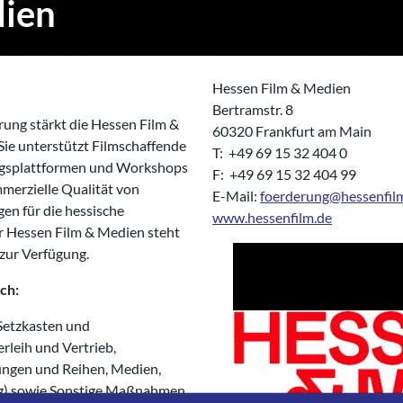
dien
Hessen Film & Medien
Bertramstr. 8
rung stärkt die Hessen Film &
60320 Frankfurt am Main
Sie unterstützt Filmschaffende
T: +49 69 15 32 404 0
ungsplattformen und Workshops
F: +49 69 15 32 404 99
mmerzielle Qualität von
E-Mail:
foerderung@hessenfil
gen für die hessische
www.hessenfilm.de
er Hessen Film & Medien steht
zur Verfügung.
ch:
 Setzkasten und
rleih und Vertrieb,
tungen und Reihen, Medien,
g) sowie Sonstige Maßnahmen