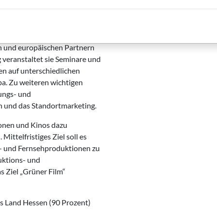
iert sich die Hessen Film &
Sie schafft Synergieeffekte
en und europäischen Partnern
g veranstaltet sie Seminare und
n auf unterschiedlichen
pa. Zu weiteren wichtigen
ungs- und
n und das Standortmarketing.
onen und Kinos dazu
ittelfristiges Ziel soll es
m- und Fernsehproduktionen zu
uktions- und
s Ziel „Grüner Film“
as Land Hessen (90 Prozent)