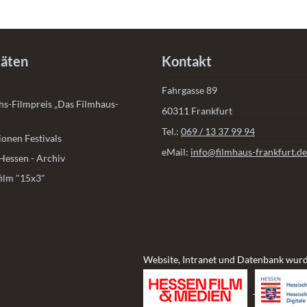
täten
Kontakt
Fahrgasse 89
s-Filmpreis „Das Filmhaus-
60311 Frankfurt
Tel.:
069 / 13 37 99 94
onen Festivals
eMail:
info@filmhaus-frankfurt.de
Hessen - Archiv
ilm "15x3"
Website, Intranet und Datenbank wurd