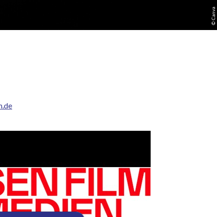
© Canva
m.de