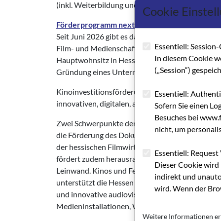
(inkl. Weiterbildung und Branchenqualifizierung 
Cookie Einstel
Förderprogramm nextSTEP
Seit Juni 2026 gibt es das einjährige Förderpro
Essentiell: Session-
Film- und Medienschaffende, Quer- und Neueins
In diesem Cookie w
Hauptwohnsitz in Hessen auf dem Weg in die Selb
(„Session“) gespeic
Gründung eines Unternehmens.
Kinoinvestitionsförderung, Sonstige Maßnahme
Essentiell: Authent
innovativen, digitalen, audiovisuellen Inhalten 
Sofern Sie einen Lo
Besuches bei www.fi
Zwei Schwerpunkte der Hessen Film & Medien s
nicht, um personali
die Förderung des Dokumentarfilms: Aufstrebende 
der hessischen Filmwirtschaft etablieren könne
Essentiell: Request 
fördert zudem herausragende Dokumentarfilm-Fo
Dieser Cookie wird 
Leinwand. Kinos und Festivals, also Orte, an den
indirekt und unauto
unterstützt die Hessen Film & Medien ebenso wi
wird. Wenn der Brow
und innovative audiovisuelle Inhalte, zum Beispi
Medieninstallationen, Web-Applikationen und Vir
Weitere Informationen er