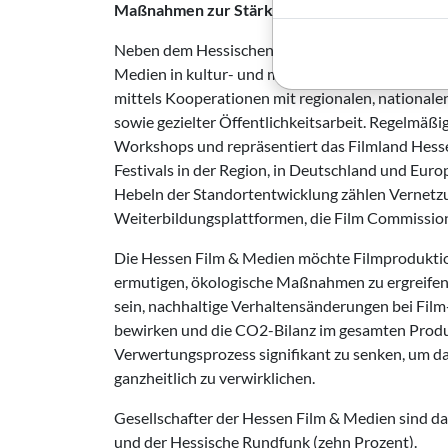
Maßnahmen zur Stärkung des Standorts
Neben dem Hessischen Film- und Kinopreis engag
Medien in kultur- und medienpolitischen Fragen. 
mittels Kooperationen mit regionalen, national
sowie gezielter Öffentlichkeitsarbeit. Regelmäßi
Workshops und repräsentiert das Filmland Hesse
Festivals in der Region, in Deutschland und Euro
Hebeln der Standortentwicklung zählen Vernetz
Weiterbildungsplattformen, die Film Commissio
Die Hessen Film & Medien möchte Filmprodukti
ermutigen, ökologische Maßnahmen zu ergreifen. M
sein, nachhaltige Verhaltensänderungen bei Fil
bewirken und die CO2-Bilanz im gesamten Prod
Verwertungsprozess signifikant zu senken, um da
ganzheitlich zu verwirklichen.
Gesellschafter der Hessen Film & Medien sind d
und der Hessische Rundfunk (zehn Prozent).