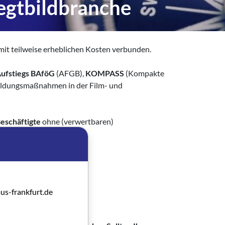
egtbildbranche
mit teilweise erheblichen Kosten verbunden.
ufstiegs BAföG
(AFGB),
KOMPASS
(Kompakte
ldungsmaßnahmen in der Film- und
eschäftigte
ohne (verwertbaren)
o-Selbständige
.
us-frankfurt.de