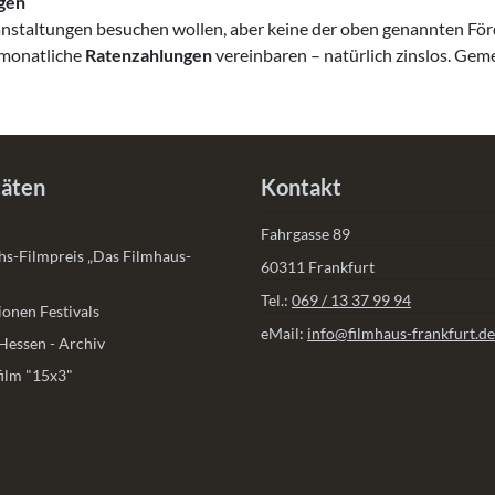
ngen
staltungen besuchen wollen, aber keine der oben genannten Förder
t monatliche
Ratenzahlungen
vereinbaren – natürlich zinslos. Gem
täten
Kontakt
Fahrgasse 89
s-Filmpreis „Das Filmhaus-
60311 Frankfurt
Tel.:
069 / 13 37 99 94
onen Festivals
eMail:
info@filmhaus-frankfurt.de
Hessen - Archiv
ilm "15x3"