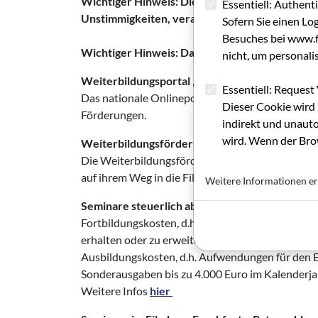
Wichtiger Hinweis: Die Tabelle mit den Förder
Essentiell: Authent
Unstimmigkeiten, veraltete Links o.ä. auffalle
Sofern Sie einen Lo
Besuches bei www.fi
Wichtiger Hinweis: Das Seminarprogramm des Fi
nicht, um personali
Weiterbildungsportal „mein now“
Essentiell: Request 
Das nationale Onlineportal für berufliche Weite
Dieser Cookie wird 
Förderungen.
indirekt und unauto
wird. Wenn der Brow
Weiterbildungsförderung STEP der Hessen Fi
Die Weiterbildungsförderung
STEP
der Hessen F
auf ihrem Weg in die Filmbranche. (In begründe
Weitere Informationen er
Seminare steuerlich absetzen
Fortbildungskosten, d.h. Aufwendungen, die Arb
erhalten oder zu erweitern, sind als Werbungsko
Ausbildungskosten, d.h. Aufwendungen für den E
Sonderausgaben bis zu 4.000 Euro im Kalenderja
Weitere Infos
hier