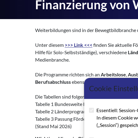
Finanzierung von 
Weiterbildungen sind in der Bewegtbildbranche u
Unter diesem
>>> Link <<<
finden Sie aktuelle 
Hilfe für Solo-Selbstständige), verschiedene
Län
Medienbranche.
Die Programme richten sich an
Arbeitslose
,
Ausb
Berufsabschluss
ebenso wie an
sozialversicher
Cookie Einstel
Die Tabellen sind folgendermaßen strukturiert:
Tabelle 1 Bundesweite Förderinstrumente zur Qua
Essentiell: Session-
Tabelle 2 Länderprogramme und ergänzende Fin
In diesem Cookie w
Tabelle 3 Passung Förderinstrumente & Zielgru
(„Session“) gespeic
(Stand Mai 2026)