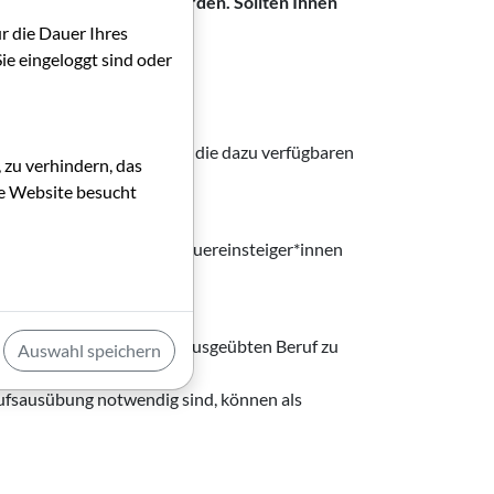
elmäßig aktualisiert werden. Sollten Ihnen
urt.de
ür die Dauer Ihres
ie eingeloggt sind oder
bildung, Umschulung und die dazu verfügbaren
 zu verhindern, das
die Website besucht
und Medien Alumni sowie Quereinsteiger*innen
ens ansässig sein.)
isse und Fähigkeiten im ausgeübten Beruf zu
Auswahl speichern
rufsausübung notwendig sind, können als