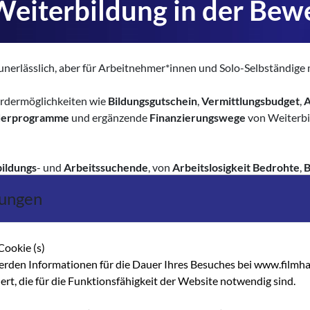
Weiterbildung in der Bew
nerlässlich, aber für Arbeitnehmer*innen und Solo-Selbständige 
Fördermöglichkeiten wie
Bildungsgutschein
,
Vermittlungsbudget
,
A
derprogramme
und ergänzende
Finanzierungswege
von Weiterbi
ildungs
- und
Arbeitssuchende
, von
Arbeitslosigkeit Bedrohte
,
B
ungspflichtige Personen
, Menschen mit
Berufsabschluss
und
Sol
lungen
lifizierung von Beschäftigten
Cookie (s)
anzierungswege
erden Informationen für die Dauer Ihres Besuches bei www.filmha
ppen
hert, die für die Funktionsfähigkeit der Website notwendig sind.