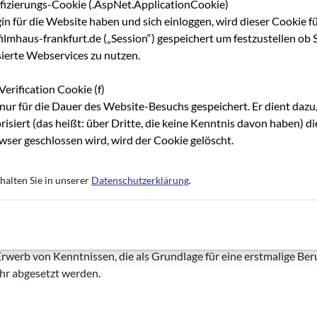
ungsmöglichkeiten kann von uns aus Kapazitätsgründen nicht reg
ifizierungs-Cookie (.AspNet.ApplicationCookie)
n, bitten wir um eine kurze Rückmeldung an:
info@filmhaus-frankf
gin für die Website haben und sich einloggen, wird dieser Cookie f
lmhaus-frankfurt.de („Session“) gespeichert um festzustellen ob S
lmhaus Frankfurt ist nicht AZAV-zertifiziert.
sierte Webservices zu nutzen.
Verification Cookie (f)
rbildung
mein now
unterstützt mit Informationen rund um Weiter
nur für die Dauer des Website-Besuchs gespeichert. Er dient dazu,
risiert (das heißt: über Dritte, die keine Kenntnis davon haben) 
ser geschlossen wird, wird der Cookie gelöscht.
lm & Medien
ilm & Medien begleitet in Hessen ansässige Studierende, Film- 
ten Fällen können Programmteilnehmer*innen auch außerhalb Hess
halten Sie in unserer
Datenschutzerklärung
.
eitnehmer*innen oder Unternehmer*innen leisten, um ihre Kenntn
sten bzw. Betriebsausgaben voll absetzbar.
rwerb von Kenntnissen, die als Grundlage für eine erstmalige Be
hr abgesetzt werden.