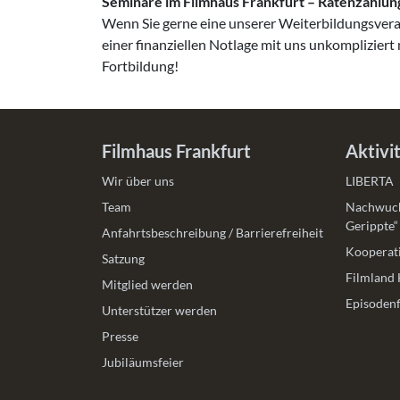
Seminare im Filmhaus Frankfurt – Ratenzahlu
Wenn Sie gerne eine unserer Weiterbildungsveran
einer finanziellen Notlage mit uns unkomplizier
Fortbildung!
Filmhaus Frankfurt
Aktivi
Wir über uns
LIBERTA
Team
Nachwuch
Gerippte“
Anfahrtsbeschreibung / Barrierefreiheit
Kooperati
Satzung
Filmland 
Mitglied werden
Episodenf
Unterstützer werden
Presse
Jubiläumsfeier