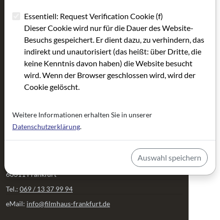
Nachwuchs-Filmpreis
Wir über uns
„Das Filmhaus-Gerippte“
Essentiell: Request Verification Cookie (f)
Team
Dieser Cookie wird nur für die Dauer des Website-
Kooperationen Festivals
Anfahrtsbeschreibung /
Besuchs gespeichert. Er dient dazu, zu verhindern, das
Filmland Hessen - Archiv
Barrierefreiheit
indirekt und unautorisiert (das heißt: über Dritte, die
Episodenfilm "15x3"
Satzung
keine Kenntnis davon haben) die Website besucht
Mitglied werden
wird. Wenn der Browser geschlossen wird, wird der
Unterstützer werden
Cookie gelöscht.
Presse
Jubiläumsfeier
Weitere Informationen erhalten Sie in unserer
Datenschutzerklärung
.
Kontakt
Auswahl speichern
Fahrgasse 89
60311 Frankfurt
Tel.:
069 / 13 37 99 94
eMail:
info@filmhaus-frankfurt.de