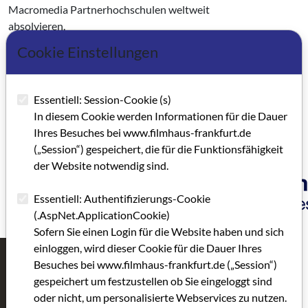
Macromedia Partnerhochschulen weltweit
absolvieren.
Cookie Einstellungen
Hochschule Macromedia
Praunheimer Landstraße 70
60488 Frankfurt am Main
Essentiell: Session-Cookie (s)
T: +49 (0)69 401 281 2250
In diesem Cookie werden Informationen für die Dauer
E-Mail:
studienberatungfrankfurt@macromedia.de
Ihres Besuches bei www.filmhaus-frankfurt.de
Website
(„Session“) gespeichert, die für die Funktionsfähigkeit
der Website notwendig sind.
Essentiell: Authentifizierungs-Cookie
(.AspNet.ApplicationCookie)
Sofern Sie einen Login für die Website haben und sich
einloggen, wird dieser Cookie für die Dauer Ihres
Besuches bei www.filmhaus-frankfurt.de („Session“)
Filmhaus
Aktivitäten
gespeichert um festzustellen ob Sie eingeloggt sind
Frankfurt
LIBERTA
oder nicht, um personalisierte Webservices zu nutzen.