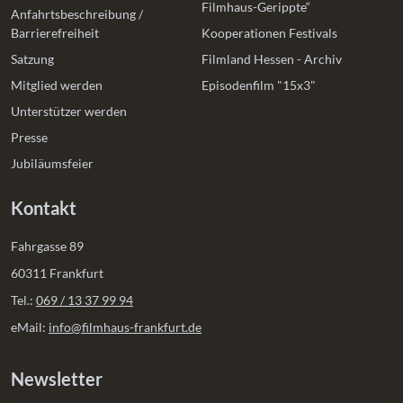
Filmhaus-Gerippte“
Anfahrtsbeschreibung /
Barrierefreiheit
Kooperationen Festivals
Satzung
Filmland Hessen - Archiv
Mitglied werden
Episodenfilm "15x3"
Unterstützer werden
Presse
Jubiläumsfeier
Kontakt
Fahrgasse 89
60311 Frankfurt
Tel.:
069 / 13 37 99 94
eMail:
info@filmhaus-frankfurt.de
Newsletter