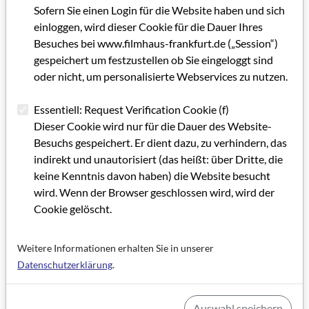
Schikanen und Demütigungen an diesem gefängnisgleichen
Sofern Sie einen Login für die Website haben und sich
Sammelplatz bis hin zum Transfer an den Südbahnhof. Von
einloggen, wird dieser Cookie für die Dauer Ihres
dort fuhren die Züge mit etwa 3.000 als Juden verfolgten
Besuches bei www.filmhaus-frankfurt.de („Session“)
Frankfurtern im Alter von meist 18 bis 60 Jahren in die
gespeichert um festzustellen ob Sie eingeloggt sind
Konzentrationslager Buchenwald und Dachau ab.
oder nicht, um personalisierte Webservices zu nutzen.
Gesprochen wird der Text von
Jochen Nix
.
Essentiell: Request Verification Cookie (f)
Filmbeschreibung
„Rundgang durch die "ILA" in Frankfurt
Dieser Cookie wird nur für die Dauer des Website-
a/M“
:
Besuchs gespeichert. Er dient dazu, zu verhindern, das
Dieses Dokument über Angebot und Atmosphäre der für
indirekt und unautorisiert (das heißt: über Dritte, die
Frankfurt und die Luftfahrt bedeutenden Internationalen
keine Kenntnis davon haben) die Website besucht
Luftschifffahrt-Ausstellung im Jahr 1909 enthält Aufnahmen
wird. Wenn der Browser geschlossen wird, wird der
der frisch eingeweihten Festhalle.
Cookie gelöscht.
Beteiligte Personen:
Nadine Docktor
Weitere Informationen erhalten Sie in unserer
arbeitet als abgeordnete Lehrerin am Fritz Bauer Institut im
Datenschutzerklärung
.
Bereich Vermittlung und Transfer. Sie berät und unterstützt
Lehrkräfte und Multiplikator:innen bei der Vermittlung der
Auswahl speichern
Themen Nationalsozialismus, Holocaust und des Erinnerns