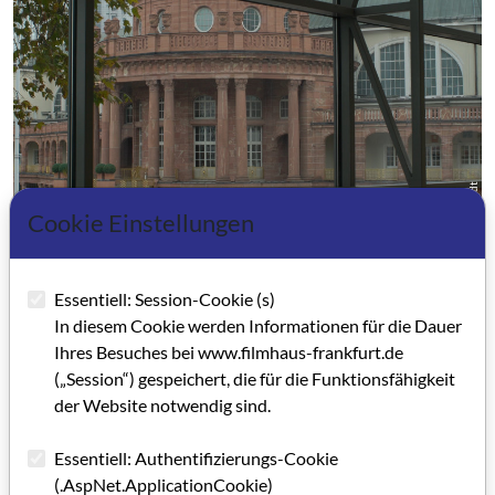
© Heiko Arendt
Cookie Einstellungen
Essentiell: Session-Cookie (s)
In diesem Cookie werden Informationen für die Dauer
Filmbeschreibung
„Julius Meyer. November 1938“
:
Ihres Besuches bei www.filmhaus-frankfurt.de
Der Film widmet sich der Verhaftung von Rechtsanwalt und
(„Session“) gespeichert, die für die Funktionsfähigkeit
Notar
Dr. Julius Meyer
während der November-Pogrome
der Website notwendig sind.
1938 in Frankfurt. Darüber legte Meyer 1940 schriftlich
Zeugnis ab. In dem Bericht erzählt er von der willkürlichen
Essentiell: Authentifizierungs-Cookie
Festnahme in seiner Wohnung, der Busfahrt zur Festhalle, den
(.AspNet.ApplicationCookie)