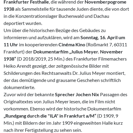
Frankfurter Festhalle
, die während der
Novemberpogrome
1938
als Sammelstelle für tausende Juden diente, die von dort
in die Konzentrationslager Buchenwald und Dachau
deportiert wurden.
Um über die historischen Bezüge des Gebäudes zu
informieren und aufzuklären, wird am
Sonntag, 16. April um
11 Uhr
im kooperierenden
Cinéma Kino
(Roßmarkt 7, 60311
Frankfurt) der
Dokumentarfilm „Julius Meyer. November
1938“
(D 2018/2019, 25 Min.) des Frankfurter Filmemachers
Heiko Arendt gezeigt, der zeitgenössische Bilder mit
Schilderungen des Rechtsanwalts Dr. Julius Meyer montiert,
der das demütigende und grausame Geschehen schriftlich
dokumentierte.
Zuvor wird der bekannte
Sprecher Jochen Nix
Passagen des
Originaltextes von Julius Meyer lesen, die im Film nicht
vorkommen. Ebenso wird der historische Dokumentarfilm
„Rundgang durch die "ILA" in Frankfurt a/M“
(D 1909, 9
Min.) mit Bildern der im Jahr 1909 eingeweihten Halle kurz
nach ihrer Fertigstellung zu sehen sein.