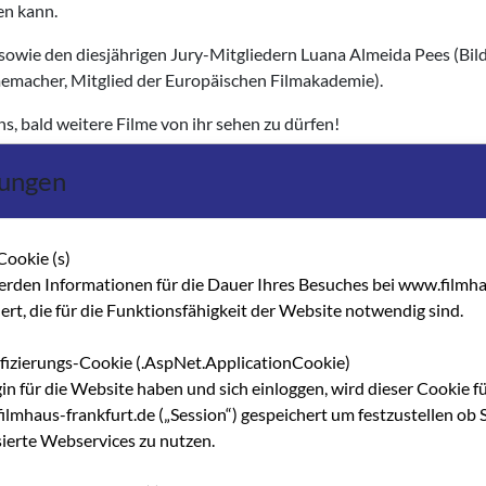
en kann.
sowie den diesjährigen Jury-Mitgliedern Luana Almeida Pees (Bild
emacher, Mitglied der Europäischen Filmakademie).
s, bald weitere Filme von ihr sehen zu dürfen!
lungen
Cookie (s)
erden Informationen für die Dauer Ihres Besuches bei www.filmha
hert, die für die Funktionsfähigkeit der Website notwendig sind.
ifizierungs-Cookie (.AspNet.ApplicationCookie)
gin für die Website haben und sich einloggen, wird dieser Cookie f
lmhaus-frankfurt.de („Session“) gespeichert um festzustellen ob S
sierte Webservices zu nutzen.