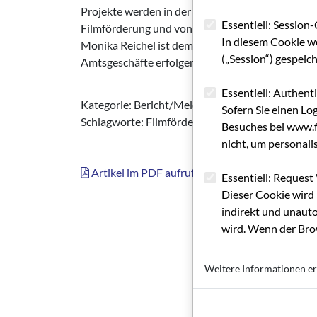
Projekte werden in der Folge zumeist auch von w
Essentiell: Session-
Filmförderung und von Hessen Invest Film wie 
In diesem Cookie w
Monika Reichel ist dem Vernehmen nach noch nic
(„Session“) gespeic
Amtsgeschäfte erfolgen.
Essentiell: Authent
Kategorie: Bericht/Meldung (GRIP INFO + Filml
Sofern Sie einen Lo
Schlagworte: Filmförderung, Institution, Nachwuc
Besuches bei www.fi
nicht, um personali
Artikel im PDF aufrufen
Essentiell: Request 
Dieser Cookie wird 
indirekt und unauto
wird. Wenn der Brow
Weitere Informationen er