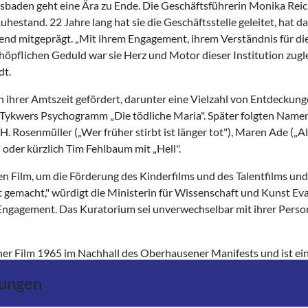
sbaden geht eine Ära zu Ende. Die Geschäftsführerin Monika Reic
uhestand. 22 Jahre lang hat sie die Geschäftsstelle geleitet, hat d
nd mitgeprägt. „Mit ihrem Engagement, ihrem Verständnis für di
öpflichen Geduld war sie Herz und Motor dieser Institution zugle
dt.
ihrer Amtszeit gefördert, darunter eine Vielzahl von Entdeckung
om Tykwers Psychogramm „Die tödliche Maria". Später folgten Name
H. Rosenmüller („Wer früher stirbt ist länger tot"), Maren Ade („Al
oder kürzlich Tim Fehlbaum mit „Hell".
n Film, um die Förderung des Kinderfilms und des Talentfilms un
gemacht," würdigt die Ministerin für Wissenschaft und Kunst Ev
ngagement. Das Kuratorium sei unverwechselbar mit ihrer Perso
er Film 1965 im Nachhall des Oberhausener Manifests und ist ei
itution, die sich mit einem Jahresförderbudget von rund 500.000
lungen
chen Nachwuchs versteht. Filmemacher können hier ihre ersten und
 Kuratorium gilt nach wie vor als Prädikatssiegel. Die geförderte