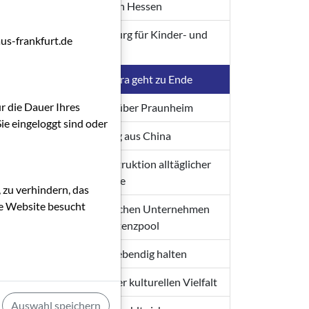
Drehboom in Hessen
chen
von
Eine Hochburg für Kinder- und
us-frankfurt.de
Jugendfilme
Eine lange Ära geht zu Ende
ür die Dauer Ihres
Praunheim über Praunheim
ie eingeloggt sind oder
Großauftrag aus China
Die Dekonstruktion alltäglicher
Gegenstände
 zu verhindern, das
die Website besucht
Brücke zwischen Unternehmen
und Kompetenzpool
Filmkultur lebendig halten
Sicherung der kulturellen Vielfalt
Auswahl speichern