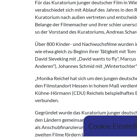
Für das Kuratorium junger deutscher Film in Wie
verabschiedet sich mit Ablauf des Jahres in den R
Kuratorium nach außen vertreten und entscheide
Belange der Filmemacher und ihrer schier unersch
so der Vorstand des Kuratoriums, Andreas Schar
Über 800 Kinder- und Nachwuchsfilme wurden in 
wie etwa gleich zu Beginn ihrer Tätigkeit mit T
David Sieveking mit „David wants to fly", Marcus 
Anderen"), Johannes Schmid mit „Wintertochter" 
„Monika Reichel hat sich um den jungen deutsche
den Filmstandort Hessen in hohem Maß verdient 
Kühne-Hörmann (CDU) Reichels beispielhaftes E
verbunden.
Gegründet wurde das Kuratorium junger deutsch
den Ländern gemeinsam getragene Filmförderinst
Cookie Einstel
als Anschubfinanzierung für den filmkünstleris
zweiten Filme fördern lassen. Eine Förderung vom