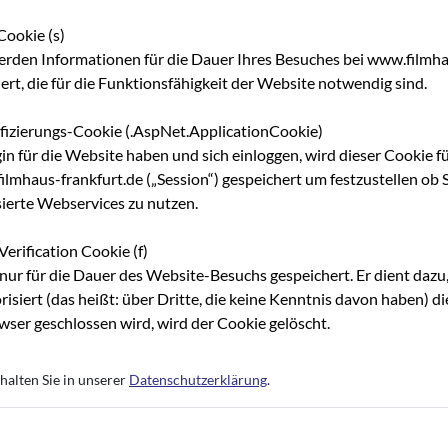
eiteren Förderungen unterstützt wie zum Beispiel von der Hessis
Cookie (s)
auch durch Programme anderer Bundesländer. Über die Nachfolge 
erden Informationen für die Dauer Ihres Besuches bei www.filmha
ht entschieden. Zum Jahresbeginn soll aber die Übergabe der
hert, die für die Funktionsfähigkeit der Website notwendig sind.
ifizierungs-Cookie (.AspNet.ApplicationCookie)
and Hessen-Beiträge)
gin für die Website haben und sich einloggen, wird dieser Cookie f
hs, Spielfilm
lmhaus-frankfurt.de („Session“) gespeichert um festzustellen ob S
sierte Webservices zu nutzen.
Verification Cookie (f)
nur für die Dauer des Website-Besuchs gespeichert. Er dient dazu,
risiert (das heißt: über Dritte, die keine Kenntnis davon haben) 
ser geschlossen wird, wird der Cookie gelöscht.
halten Sie in unserer
Datenschutzerklärung
.