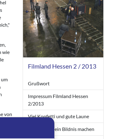
hel
as
e
ich,"
en,
n wie
le
Filmland Hessen 2 / 2013
d um
Grußwort
a
n
Impressum Filmland Hessen
2/2013
ne von
Viel Konfetti und gute Laune
 Euro
Du sollst dir ein Bildnis machen
n