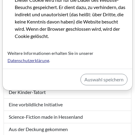
Besuchs gespeichert. Er dient dazu, zu verhindern, das
indirekt und unautorisiert (das heißt: über Dritte, die
keine Kenntnis davon haben) die Website besucht
wird. Wenn der Browser geschlossen wird, wird der
Cookie gelöscht.
Filmland Hessen 2 / 2010
Weitere Informationen erhalten Sie in unserer
Grußwort
Datenschutzerklärung
.
Impressum Filmland Hessen 2/2010
Auswahl speichern
Zwei verlorene Seelen in Deutschland
Der Kinder-Tatort
Eine vorbildliche Initiative
Science-Fiction made in Hessenland
Aus der Deckung gekommen