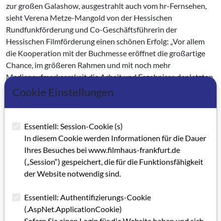
zur großen Galashow, ausgestrahlt auch vom hr-Fernsehen,
sieht Verena Metze-Mangold von der Hessischen
Rundfunkförderung und Co-Geschäftsführerin der
Hessischen Filmförderung einen schönen Erfolg: „Vor allem
die Kooperation mit der Buchmesse eröffnet die großartige
Chance, im größeren Rahmen und mit noch mehr
Medienaufmerksamkeit die Arbeit und Ergebnisse der letzten
Jahre öffentlichkeitswirksam nach außen zu stellen."
Cookie Einstellungen
Kategorie: Bericht/Meldung (GRIP INFO + Filmland Hessen-
Essentiell: Session-Cookie (s)
Beiträge)
In diesem Cookie werden Informationen für die Dauer
Schlagworte: Auszeichnung, Filmförderung, Filmemacher*in,
Ihres Besuches bei www.filmhaus-frankfurt.de
Dokumentarfilm, Spielfilm, TV/Rundfunk
(„Session“) gespeichert, die für die Funktionsfähigkeit
der Website notwendig sind.
Artikel im PDF aufrufen
Essentiell: Authentifizierungs-Cookie
(.AspNet.ApplicationCookie)
Sofern Sie einen Login für die Website haben und sich