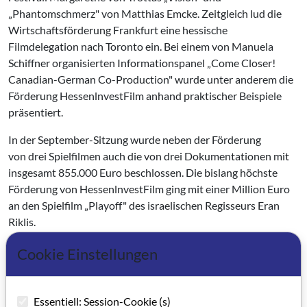
„Phantomschmerz" von Matthias Emcke. Zeitgleich lud die
Wirtschaftsförderung Frankfurt eine hessische
Filmdelegation nach Toronto ein. Bei einem von Manuela
Schiffner organisierten Informationspanel „Come Closer!
Canadian-German Co-Production" wurde unter anderem die
Förderung HessenlnvestFilm anhand praktischer Beispiele
präsentiert.
In der September-Sitzung wurde neben der Förderung
von drei Spielfilmen auch die von drei Dokumentationen mit
insgesamt 855.000 Euro beschlossen. Die bislang höchste
Förderung von HessenlnvestFilm ging mit einer Million Euro
an den Spielfilm „Playoff" des israelischen Regisseurs Eran
Riklis.
Auch im Jahr 2010 wird HessenlnvestFilm weiter
Cookie Einstellungen
Dokumentar und Spielfilme aller Genres in ihrer Finanzierung
unterstützen können: Beim Hessischen Filmpreis verkündete
Ministerin Eva Kühne-Hörmann, dass von 2010 bis 2013
Essentiell: Session-Cookie (s)