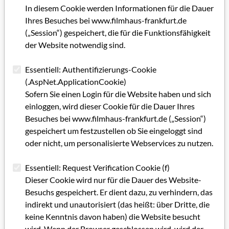
wieder 20 Millionen Euro für die wirtschaftliche
In diesem Cookie werden Informationen für die Dauer
Filmförderung zur Verfügung stehen werden.
Ihres Besuches bei www.filmhaus-frankfurt.de
(„Session“) gespeichert, die für die Funktionsfähigkeit
* Polia Bauer und Ursula Vossen sind Förderreferentinnen für
der Website notwendig sind.
HessenlnvestFilm
Essentiell: Authentifizierungs-Cookie
Kategorie: Gastbeitrag (ehemals Selbstdarstellungen von
(.AspNet.ApplicationCookie)
institutioneneigenen Mitarbeitern / ab GRIP 63)
Sofern Sie einen Login für die Website haben und sich
Schlagworte: Filmförderung, Filmproduktion, Filmwirtschaft,
einloggen, wird dieser Cookie für die Dauer Ihres
Wirtschaftsförderung, Dreharbeiten
Besuches bei www.filmhaus-frankfurt.de („Session“)
gespeichert um festzustellen ob Sie eingeloggt sind
oder nicht, um personalisierte Webservices zu nutzen.
Artikel im PDF aufrufen
Essentiell: Request Verification Cookie (f)
Dieser Cookie wird nur für die Dauer des Website-
Besuchs gespeichert. Er dient dazu, zu verhindern, das
indirekt und unautorisiert (das heißt: über Dritte, die
keine Kenntnis davon haben) die Website besucht
wird. Wenn der Browser geschlossen wird, wird der