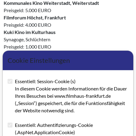
Kommunales Kino Weiterstadt, Weiterstadt
Preisgeld: 5.000 EURO
Filmforum Höchst, Frankfurt
Preisgeld: 4.000 EURO
Kuki Kino im Kulturhaus
Synagoge, Schlüchtern
Preisgeld: 1.000 EURO
Jury Hessischer Kinokulturpreis
Cookie Einstellungen
Steffen Heinke, Michael Jurich, Robert Mallick, Heide
Schürmeier, Jörg Witte
Essentiell: Session-Cookie (s)
Ehrenpreis des Ministerpräsidenten
In diesem Cookie werden Informationen für die Dauer
Monica Bleibtreu
Ihres Besuches bei www.filmhaus-frankfurt.de
(„Session“) gespeichert, die für die Funktionsfähigkeit
Internationaler Literaturfilmpreis
der Website notwendig sind.
Roberto Saviano und Matteo Garrone für »Gomorrha -
Reise ins Reich der Camorra«
Essentiell: Authentifizierungs-Cookie
Preisgeld: 10.000 EURO
(.AspNet.ApplicationCookie)