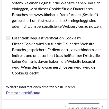
OKI Förderpreis
Sofern Sie einen Login für die Website haben und sich
Nicolette Krebitz
einloggen, wird dieser Cookie für die Dauer Ihres
Preisgeld: 5.000 EURO
Besuches bei www.filmhaus-frankfurt.de („Session“)
gespeichert um festzustellen ob Sie eingeloggt sind
Cinema for peace special award
oder nicht, um personalisierte Webservices zu nutzen.
Paulo Coelho
Essentiell: Request Verification Cookie (f)
Dieser Cookie wird nur für die Dauer des Website-
Kategorie: Preisträgermitteilung
Besuchs gespeichert. Er dient dazu, zu verhindern, das
Schlagworte: Auszeichnung, Dokumentarfilm, Spielfilm,
indirekt und unautorisiert (das heißt: über Dritte, die
Drehbuch, Nachwuchs, Kino, Schauspiel
keine Kenntnis davon haben) die Website besucht
wird. Wenn der Browser geschlossen wird, wird der
Cookie gelöscht.
Artikel im PDF aufrufen
Weitere Informationen erhalten Sie in unserer
Datenschutzerklärung
.
Auswahl speichern