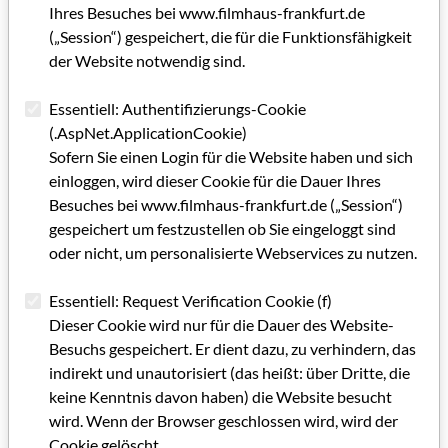
Ihres Besuches bei www.filmhaus-frankfurt.de
(„Session“) gespeichert, die für die Funktionsfähigkeit
Impressum Filmland Hessen 2/2008
der Website notwendig sind.
Millionen digitale Objekte
Essentiell: Authentifizierungs-Cookie
Besonders wertvoll für Zuschauer und Branche
(.AspNet.ApplicationCookie)
Sofern Sie einen Login für die Website haben und sich
Ein Stück Magie
einloggen, wird dieser Cookie für die Dauer Ihres
Landkreis Bergstraße weiterhin im Filmbusiness
Besuches bei www.filmhaus-frankfurt.de („Session“)
engagiert
gespeichert um festzustellen ob Sie eingeloggt sind
oder nicht, um personalisierte Webservices zu nutzen.
Von Autos bis Alltagsgegenständen
Essentiell: Request Verification Cookie (f)
In die Zukunft gebeamt
Dieser Cookie wird nur für die Dauer des Website-
Von der Filmschau zum Medienfestival
Besuchs gespeichert. Er dient dazu, zu verhindern, das
indirekt und unautorisiert (das heißt: über Dritte, die
Die Kameraarbeit im Fokus
keine Kenntnis davon haben) die Website besucht
wird. Wenn der Browser geschlossen wird, wird der
Fünf Balken als Erkennungszeichen
Cookie gelöscht.