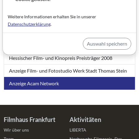
Eine bedeutende Library an Land gezogen
Weitere Informationen erhalten Sie in unserer
Wie produziert man einen Oscar-Preisträger?
Datenschutzerklärung
.
IBH - Projektspiegel
Auswahl speichern
Hessische Rundfunk Filmförderung (HFF-hr)
Hessischer Film- und Kinopreis Preisträger 2008
Anzeige Film- und Fotostudio Werk Stadt Thomas Stein
Anzeige Acam Network
Filmhaus Frankfurt
Aktivitäten
Wir über uns
LIBERTA
Team
Nachwuchs-Filmpreis „Das