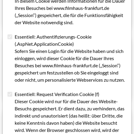
In diesem Cookie werden Informationen für die Dauer
Von Daniel Güthert
Ihres Besuches bei www.filmhaus-frankfurt.de
(„Session“) gespeichert, die für die Funktionsfähigkeit
Artikel lesen
der Website notwendig sind.
Essentiell: Authentifizierungs-Cookie
(.AspNet.ApplicationCookie)
01.05.2014
Sofern Sie einen Login für die Website haben und sich
Einblick in die Kunst der Bildgestaltung
einloggen, wird dieser Cookie für die Dauer Ihres
14. Marburger Kamerapreis an Pawel Edelman verliehen
Besuches bei www.filmhaus-frankfurt.de („Session“)
gespeichert um festzustellen ob Sie eingeloggt sind
Von Achim Friederich
oder nicht, um personalisierte Webservices zu nutzen.
Artikel lesen
Essentiell: Request Verification Cookie (f)
Dieser Cookie wird nur für die Dauer des Website-
Besuchs gespeichert. Er dient dazu, zu verhindern, das
indirekt und unautorisiert (das heißt: über Dritte, die
01.05.2014
keine Kenntnis davon haben) die Website besucht
DREI MÄNNER AUF DEM RIEDBERG
wird. Wenn der Browser geschlossen wird, wird der