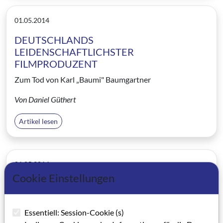
01.05.2014
DEUTSCHLANDS
LEIDENSCHAFTLICHSTER
FILMPRODUZENT
Zum Tod von Karl „Baumi" Baumgartner
Von Daniel Güthert
Artikel lesen
01.05.2014
Cookie Einstellungen
Mit gängigen Klischees aufräumen
ln Kassel fand zum zweiten Mal das „Festival der
Autorenspiele" statt
Essentiell: Session-Cookie (s)