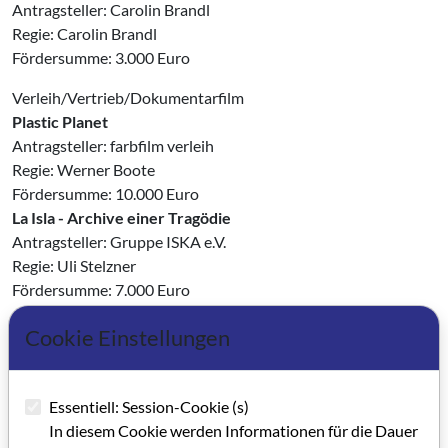
Antragsteller: Carolin Brandl
Regie: Carolin Brandl
Fördersumme: 3.000 Euro
Verleih/Vertrieb/Dokumentarfilm
Plastic Planet
Antragsteller: farbfilm verleih
Regie: Werner Boote
Fördersumme: 10.000 Euro
La Isla - Archive einer Tragödie
Antragsteller: Gruppe ISKA e.V.
Regie: Uli Stelzner
Fördersumme: 7.000 Euro
Drehbuchcamp/Stipendien
Cookie Einstellungen
3 Stipendien
vergeben mit einer Fördersumme imsgesamt 2.040 Euro
Essentiell: Session-Cookie (s)
Hochschulabschlussfilme
In diesem Cookie werden Informationen für die Dauer
33 Hochschulabschlussfilme