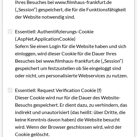
Ihres Besuches bei www.filmhaus-frankfurt.de
mit einer Fördersumme von insgesamt 48.966 Euro
(„Session“) gespeichert, die für die Funktionsfähigkeit
der Website notwendig sind.
Kategorie: Fördermitteilung
Schlagworte: Filmförderung, Spielfilm, Dokumentarfilm,
Essentiell: Authentifizierungs-Cookie
Kurzfilm, Animation, Drehbuch, Nachwuchs
(.AspNet.ApplicationCookie)
Sofern Sie einen Login für die Website haben und sich
einloggen, wird dieser Cookie für die Dauer Ihres
Artikel im PDF aufrufen
Besuches bei www.filmhaus-frankfurt.de („Session“)
gespeichert um festzustellen ob Sie eingeloggt sind
oder nicht, um personalisierte Webservices zu nutzen.
Essentiell: Request Verification Cookie (f)
Dieser Cookie wird nur für die Dauer des Website-
Besuchs gespeichert. Er dient dazu, zu verhindern, das
indirekt und unautorisiert (das heißt: über Dritte, die
keine Kenntnis davon haben) die Website besucht
wird. Wenn der Browser geschlossen wird, wird der
Cookie gelöscht.