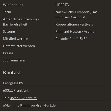
Wir über uns
LIBERTA
Team
Nachwuchs-Filmpreis „Das
Filmhaus-Gerippte“
Anfahrtsbeschreibung /
Barrierefreiheit
Kooperationen Festivals
Satzung
Filmland Hessen - Archiv
Mitglied werden
Episodenfilm "15x3"
Unterstützer werden
Presse
Jubiläumsfeier
Kontakt
Fahrgasse 89
60311 Frankfurt
Tel.:
069 / 13 37 99 94
eMail:
info@filmhaus-frankfurt.de