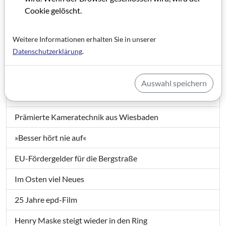
Filmland Hessen 1/2009
Cookie gelöscht.
Grußwort
Weitere Informationen erhalten Sie in unserer
Datenschutzerklärung
.
Impressum Filmland Hessen 1/2009
Ein Zentrum für den deutschen Film
Auswahl speichern
Eine Fundgrube der Filmgeschichte
Prämierte Kameratechnik aus Wiesbaden
»Besser hört nie auf«
EU-Fördergelder für die Bergstraße
Im Osten viel Neues
25 Jahre epd-Film
Henry Maske steigt wieder in den Ring