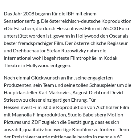
Das Jahr 2008 begann für die IBH mit einem
Sensationserfolg. Die österreichisch-deutsche Koproduktion
»Die Fälscher«, die durch HessenlnvestFilm mit 65.000 Euro
unterstützt worden ist, gewann in Hollywood den Oscar als
bester fremdsprachiger Film. Der österreichische Regisseur
und Drehbuchautor Stefan Ruzowitzky nahm die
international wohl begehrteste Filmtrophäe im Kodak
Theatre in Hollywood entgegen.
Noch einmal Glückwunsch an ihn, seine engagierten
Produzenten, sein Team und seine tollen Schauspieler um die
Hauptdarsteller Karl Markovics, August Diehl und Devid
Striesow zu dieser einzigartigen Ehrung. Für
HessenlnvestFilm ist die Koproduktion von Aichholzer Film
mit Magnolia Filmproduktion, Studio Babelsberg Motion
Pictures und ZDF zugleich die Bestätigung, dass es sich
auszahlt, qualitativ hochwertige Kinofilme zu fördern. Denn
der Preisträger wurde mittlerweile bereits in mehr als 60