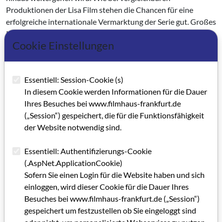
Produktionen der Lisa Film stehen die Chancen für eine
erfolgreiche internationale Vermarktung der Serie gut. Großes
Interesse seitens Fernsehanstalten in Spanien, Italien und
Cookie Einstellungen
Frankreich untermauern ihr hohes wirtschaftliches Potential.
Es gibt viel zu tun im Filmland Hessen und für seine
wirtschaftliche Filmförderung. Die Projekteinreichungen für
Essentiell: Session-Cookie (s)
die Sitzung der Entscheidungskommission am 29. Mai sind
In diesem Cookie werden Informationen für die Dauer
vielversprechend, das Interesse an einer Förderung durch
Ihres Besuches bei www.filmhaus-frankfurt.de
HessenlnvestFilm ist groß. Aus diesem Grunde wurde das
(„Session“) gespeichert, die für die Funktionsfähigkeit
Team der IBH mit Ursula Vossen verstärkt, die künftig
der Website notwendig sind.
zusammen mit Polia Bauer Ansprechpartnerin für das
Förderprogramm HessenlnvestFilm ist.
Essentiell: Authentifizierungs-Cookie
(.AspNet.ApplicationCookie)
*Polia Bauer ist zuständige Mitarbeiterin für
Sofern Sie einen Login für die Website haben und sich
HessenlnvestFilm bei der IBH.
einloggen, wird dieser Cookie für die Dauer Ihres
Besuches bei www.filmhaus-frankfurt.de („Session“)
Kategorie: Gastbeitrag (ehemals Selbstdarstellungen von
gespeichert um festzustellen ob Sie eingeloggt sind
institutioneneigenen Mitarbeitern / ab GRIP 63)