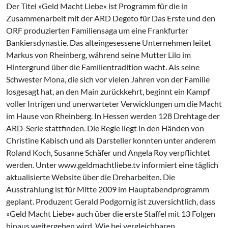
Der Titel »Geld Macht Liebe« ist Programm für die in
Zusammenarbeit mit der ARD Degeto für Das Erste und den
ORF produzierten Familiensaga um eine Frankfurter
Bankiersdynastie. Das alteingesessene Unternehmen leitet
Markus von Rheinberg, während seine Mutter Lilo im
Hintergrund über die Familientradition wacht. Als seine
Schwester Mona, die sich vor vielen Jahren von der Familie
losgesagt hat, an den Main zurückkehrt, beginnt ein Kampf
voller Intrigen und unerwarteter Verwicklungen um die Macht
im Hause von Rheinberg. In Hessen werden 128 Drehtage der
ARD-Serie stattfinden. Die Regie liegt in den Händen von
Christine Kabisch und als Darsteller konnten unter anderem
Roland Koch, Susanne Schäfer und Angela Roy verpflichtet
werden. Unter www.geldmachtliebe.tv informiert eine täglich
aktualisierte Website über die Dreharbeiten. Die
Ausstrahlung ist für Mitte 2009 im Hauptabendprogramm
geplant. Produzent Gerald Podgornig ist zuversichtlich, dass
»Geld Macht Liebe« auch über die erste Staffel mit 13 Folgen
hinaus weitergehen wird. Wie bei vergleichbaren