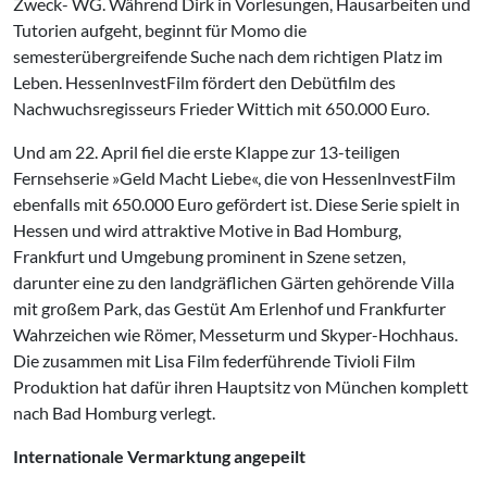
Zweck- WG. Während Dirk in Vorlesungen, Hausarbeiten und
Tutorien aufgeht, beginnt für Momo die
semesterübergreifende Suche nach dem richtigen Platz im
Leben. HessenlnvestFilm fördert den Debütfilm des
Nachwuchsregisseurs Frieder Wittich mit 650.000 Euro.
Und am 22. April fiel die erste Klappe zur 13-teiligen
Fernsehserie »Geld Macht Liebe«, die von HessenlnvestFilm
ebenfalls mit 650.000 Euro gefördert ist. Diese Serie spielt in
Hessen und wird attraktive Motive in Bad Homburg,
Frankfurt und Umgebung prominent in Szene setzen,
darunter eine zu den landgräflichen Gärten gehörende Villa
mit großem Park, das Gestüt Am Erlenhof und Frankfurter
Wahrzeichen wie Römer, Messeturm und Skyper-Hochhaus.
Die zusammen mit Lisa Film federführende Tivioli Film
Produktion hat dafür ihren Hauptsitz von München komplett
nach Bad Homburg verlegt.
Internationale Vermarktung angepeilt