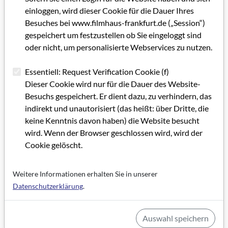
einloggen, wird dieser Cookie für die Dauer Ihres
Besuches bei www.filmhaus-frankfurt.de („Session“)
gespeichert um festzustellen ob Sie eingeloggt sind
oder nicht, um personalisierte Webservices zu nutzen.
Filmland Hessen 1/2008
Essentiell: Request Verification Cookie (f)
Dieser Cookie wird nur für die Dauer des Website-
Grußwort
Besuchs gespeichert. Er dient dazu, zu verhindern, das
indirekt und unautorisiert (das heißt: über Dritte, die
Impressum Filmland Hessen 1/2008
keine Kenntnis davon haben) die Website besucht
wird. Wenn der Browser geschlossen wird, wird der
Ein Medienzentrum entsteht
Cookie gelöscht.
Ein einzigartiger Hochschulverbund
Weitere Informationen erhalten Sie in unserer
Wir wollen den Autoren den Rücken stärken
Datenschutzerklärung
.
Die Suche erleichtern
Das Tor nach Frankfurt
Auswahl speichern